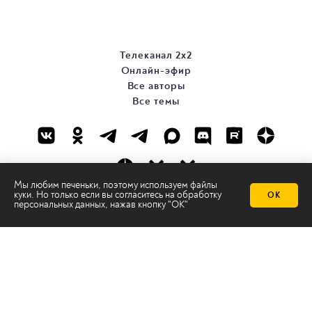
Телеканал 2х2
Онлайн-эфир
Все авторы
Все темы
Мы любим печеньки, поэтому используем файлы
куки. Но только если вы согласитесь на
обработку
ОК
персональных данных
, нажав кнопку "ОК"
© ООО «ТРК «2Х2», 2026
Правовая информация
Политика конфиденциальности
Сайт содержит рекомендательные технологии
Сделано на
Ghost
batman@2x2tv.ru