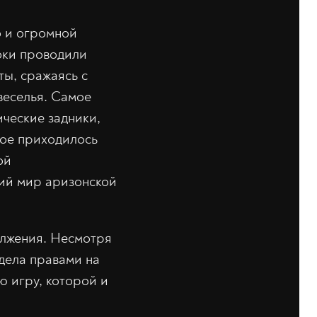
о и огромной
оки проводили
ты, сражаясь с
веселья. Самое
ические задники,
гое приходилось
ой
кий мир аризонской
олжения. Несмотря
адела правами на
 игру, которой и