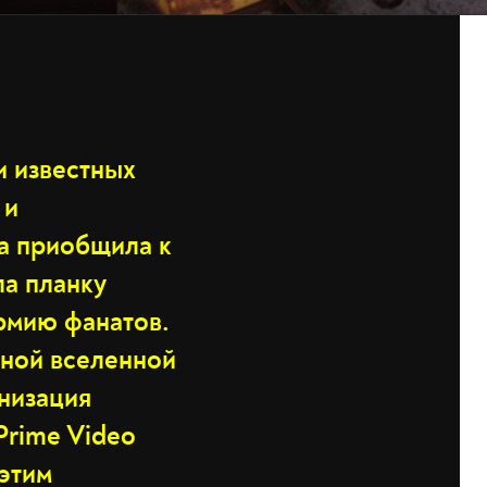
и известных
 и
на приобщила к
ла планку
армию фанатов.
ьной вселенной
анизация
Prime Video
 этим