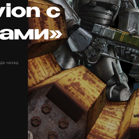
vion с
ами»
ода назад