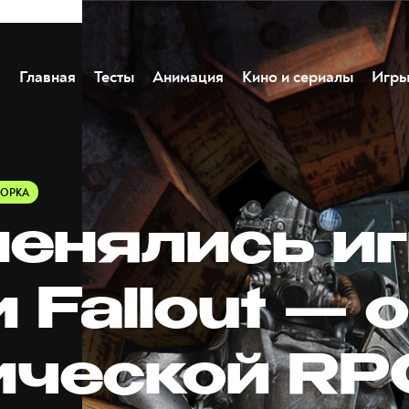
Главная
Тесты
Анимация
Кино и сериалы
Игр
ОРКА
менялись и
 Fallout — 
ической RP