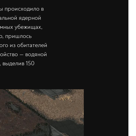
ры происходило в
бальной ядерной
емных убежищах,
ло, пришлось
ого из обитателей
ройство — водяной
, выделив 150