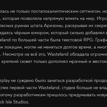
лась не только постапокалиптическим сеттингом, н
, которая позволяла напрямую влиять на мир. Игр
опасных руинах штата Аризоны, раскрывая их секре
ждаясь чёрным юмором, который сильно добавлял 
teland по большей части была текстовой RPG. Граф
и локации, могли не меняться долгое время, а мно
. Несмотря на всё это, Wasteland обладала огромн
 крепкий сюжет только дополнял мрачный и жесто
terplay не суждено было заняться разработкой прод
спех первой части Wasteland, студия больше не вл
оэтому разработчикам пришлось придумывать новую
ck Isle Studios.