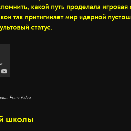
помнить, какой путь проделала игровая 
ков так притягивает мир ядерной пустош
культовый статус.
анал: Prime Video
й школы