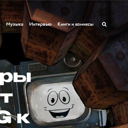
ы
Музыка
Интервью
Книги и комиксы
гры
от
G к