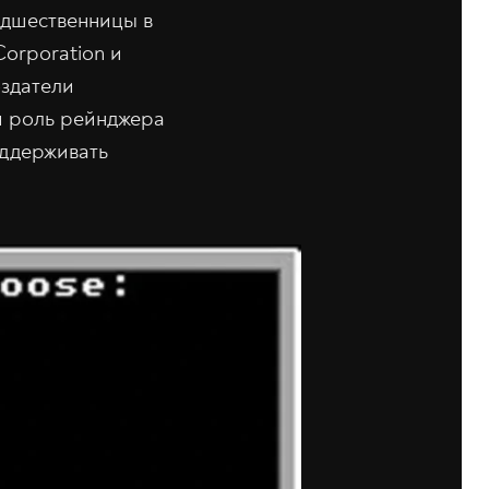
редшественницы в
Corporation и
оздатели
я роль рейнджера
оддерживать