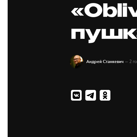
«Obli
пушк
— 2 г
Андрей Станкевич