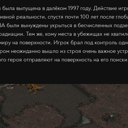
 была выпущена в далёком 1997 году. Действие иг
ивной реальности, спустя почти 100 лет после гло
А были вынуждены укрыться в бесчисленных подз
радиации. Тем же, кому места в убежищах не хвати
миру на поверхности. Игрок брал под контроль одн
ором неожиданно вышло из строя очень важное уст
го героя отправляют на поверхность на его поиски