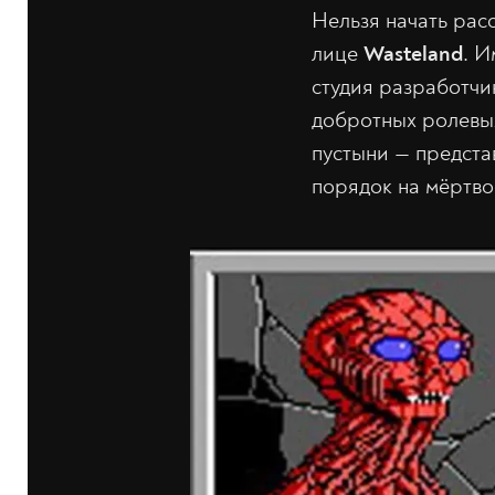
Нельзя начать рас
лице
Wasteland
. И
студия разработчик
добротных ролевых
пустыни — предст
порядок на мёртво