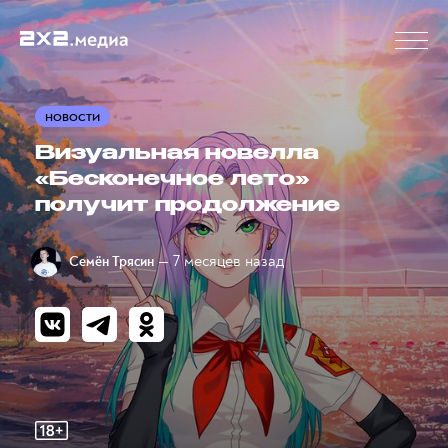
НОВОСТИ
Визуальная новелла
«Бесконечное лето»
получит продолжение
— 7 месяцев назад
Семён Трясин