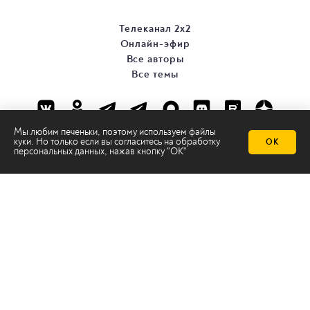
Телеканал 2х2
Онлайн-эфир
Все авторы
Все темы
Мы любим печеньки, поэтому используем файлы
куки. Но только если вы согласитесь на
обработку
ОК
персональных данных
, нажав кнопку "ОК"
© ООО «ТРК «2Х2», 2026
Правовая информация
Политика конфиденциальности
Сайт содержит рекомендательные технологии
Сделано на
Ghost
batman@2x2tv.ru
18+