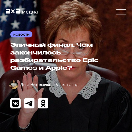
НОВОСТИ
Эпичный финал. Чем
закончилось
разбирательство Epic
Games и Apple?
— 5 лет назад
Лена Николаева