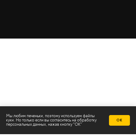
Мы любим печеньки, поэтому используем файлы
Телеканал 2х2
куки. Но только если вы согласитесь на
обработку
ОК
Онлайн-эфир
персональных данных
, нажав кнопку "ОК"
Все авторы