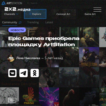
НОВОСТИ
Epic Games приобрела
площадку ArtStation
— 5 лет назад
Лена Николаева