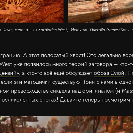
o Dawn, справа — из Forbidden West). Источник: Guerrilla Games/Sony In
 грацию. А этот полосатый хвост! Это легально во
 West уже появилось много теорий заговора — кто-
цензий»
, а кто-то всё ещё обсуждает
образ Элой
. Н
если эти методички существуют (они с нами в одной
вном превосходстве сиквела над оригиналом (и Mass 
и великолепных енотах! Давайте теперь посмотрим н