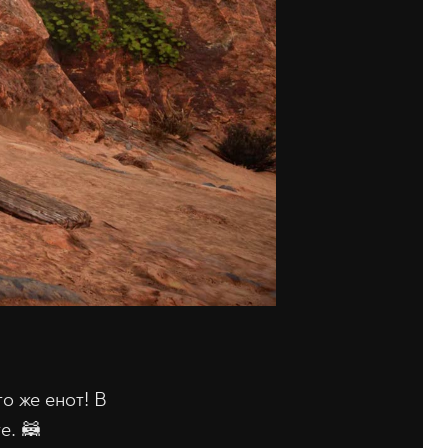
о же енот! В
е. 🦝