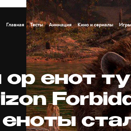
Главная
Тесты
Анимация
Кино и сериалы
Игр
 ор енот ту
izon Forbid
 еноты ста