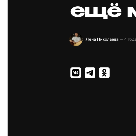
ещё 
— 4 год
Лена Николаева