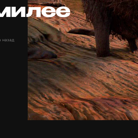
милее
а назад