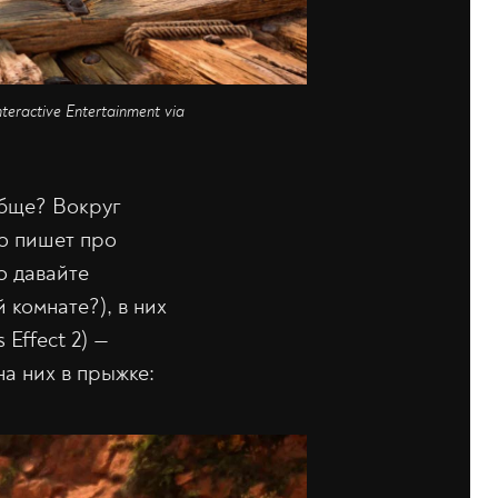
teractive Entertainment via
обще? Вокруг
то пишет про
о давайте
 комнате?), в них
Effect 2) —
а них в прыжке: