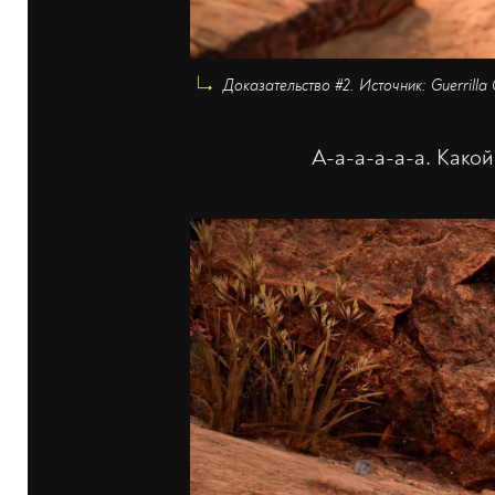
Доказательство #2. Источник: Guerrilla
А-а-а-а-а-а. Какой