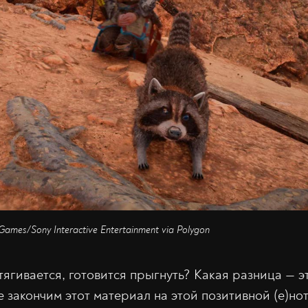
 Games/Sony Interactive Entertainment via Polygon
тягивается, готовится прыгнуть? Какая разница — эт
 закончим этот материал на этой позитивной (е)нот