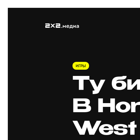
ИГРЫ
Ту би
В Hor
West