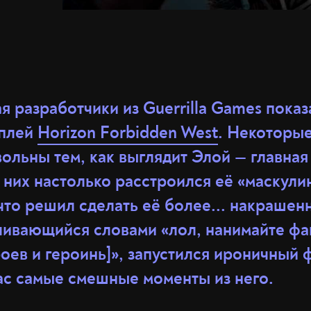
ая разработчики из Guerrilla Games показ
мплей
Horizon Forbidden West
. Некоторы
ольны тем, как выглядит Элой — главная
з них настолько расстроился её «маскул
что решил сделать её более... накрашенн
нчивающийся словами «лол, нанимайте фа
роев и героинь]», запустился ироничный
ас самые смешные моменты из него.