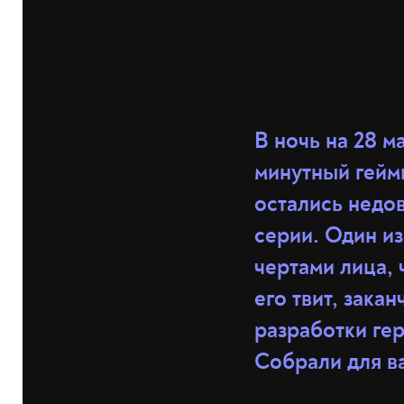
В ночь на 28 м
минутный гей
остались недов
серии. Один и
чертами лица, 
его твит, зака
разработки ге
Собрали для в