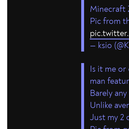
Minecraft 
Pic from th
pic.twitte
— ksio (@
Is it me o
man featur
Barely any
Unlike av
Just my 2 