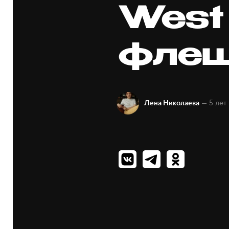
West
фле
— 5 лет
Лена Николаева