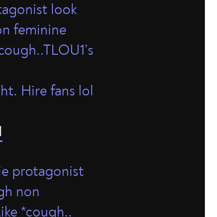
tagonist look
on feminine
 cough..TLOU1’s
t. Hire fans lol
1
ie protagonist
ugh non
ike *cough..