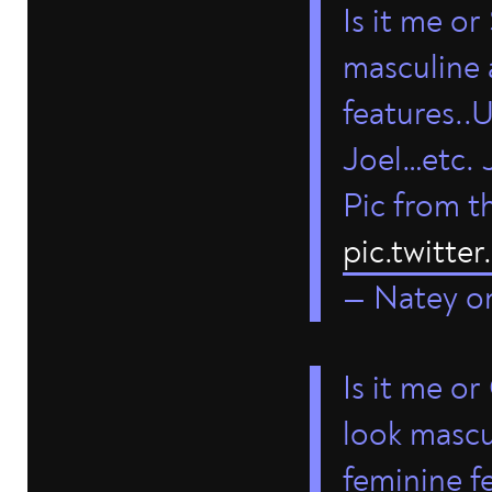
Is it me o
masculine 
features..
Joel…etc. 
Pic from th
pic.twitt
— Natey o
Is it me o
look mascu
feminine f