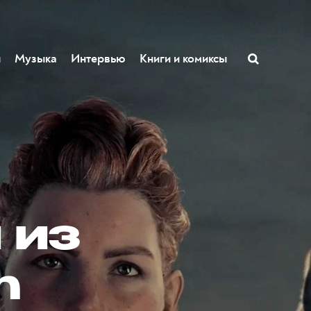
ы
Музыка
Интервью
Книги и комиксы
 из
n