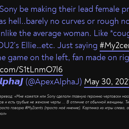
r Sony be making their lead female p
as hell..barely no curves or rough n
Unlike the average woman. Like *cou
U2’s Ellie…etc. Just saying
#My2ce
e game on the left, fan made on righ
er.com/S1tLnmO7l6
𝙡𝙥𝙝𝙖𝙅 (@ApexAlphaJ)
May 30, 202
еревод: «Мне кажется или Sony сделали главную героиню чертовски маск
ов и есть грубые не женские черты ... В отличие от обычной женщины. Тип
Просто говорю #My2cents (просто моё мнение). Картинка из игры слева, 
лол»