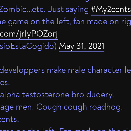
Zombie…etc. Just saying
#My2cents
e game on the left, fan made on righ
r.com/jrIyPOZorj
KsioEstaCogido)
May 31, 2021
r developpers make male character le
es.
 alpha testosterone bro dudery.
erage men. Cough cough roadhog.
cents.