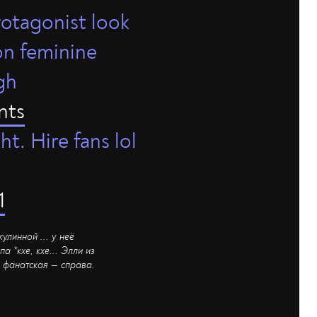
rotagonist look
on feminine
gh
nts
t. Hire fans lol
1
улинной ... у неё
а *кхе, кхе... Элли из
а фанатская — справа.