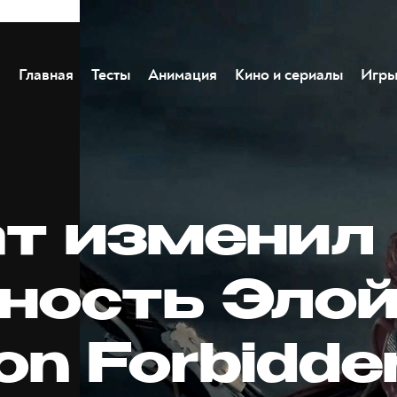
Главная
Тесты
Анимация
Кино и сериалы
Игр
т изменил
ность Элой
on Forbidde