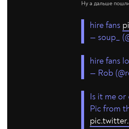
Ну а дальше пошли
hire fans
p
— soup_ (
hire fans l
— Rob (@r
Is it me o
Pic from th
pic.twitt