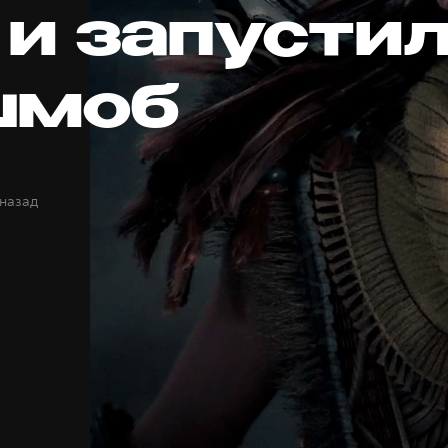
 и запусти
шмоб
 назад