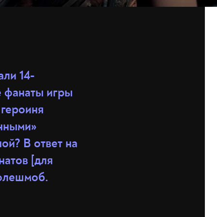
али 14-
е фанаты игры
 героиня
инными»
ой? В ответ на
натов [для
 флешмоб.