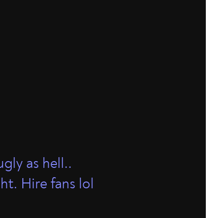
ly as hell..
t. Hire fans lol