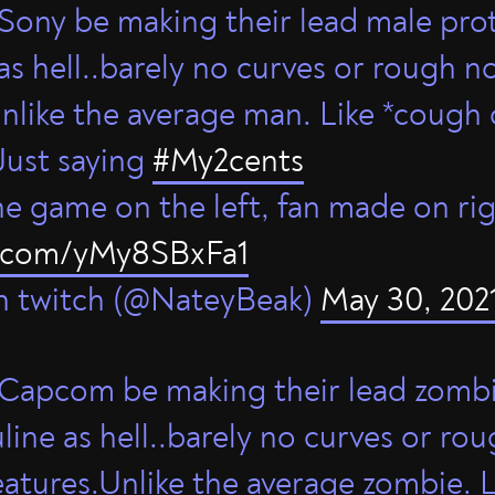
r Sony be making their lead male pro
as hell..barely no curves or rough n
Unlike the average man. Like *cough
Just saying
#My2cents
e game on the left, fan made on righ
er.com/yMy8SBxFa1
n twitch (@NateyBeak)
May 30, 202
r Capcom be making their lead zomb
line as hell..barely no curves or ro
eatures.Unlike the average zombie. L