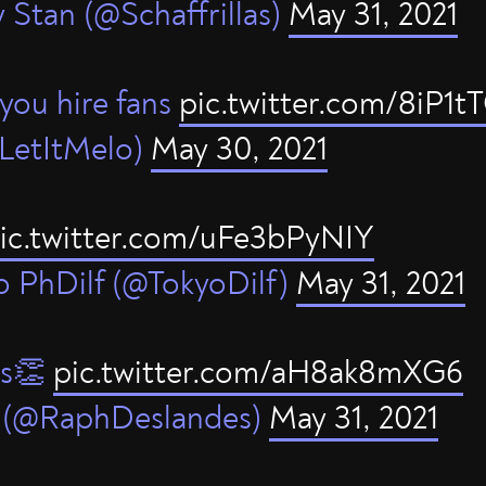
 Stan (@Schaffrillas)
May 31, 2021
 you hire fans
pic.twitter.com/8iP1
LetItMelo)
May 30, 2021
ic.twitter.com/uFe3bPyNIY
o PhDilf (@TokyoDilf)
May 31, 2021
ns👏
pic.twitter.com/aH8ak8mXG6
 (@RaphDeslandes)
May 31, 2021