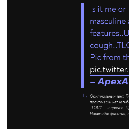
Is it me o
masculine 
features..
cough..TLO
Pic from th
pic.twitt
— 𝘼𝙥𝙚𝙭
Оригинальный твит. П
практически нет изгиб
TLOU2 ... и прочие. 
Нанимайте фанатов, 