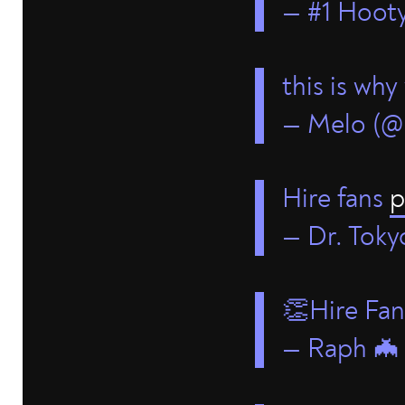
— #1 Hooty
this is why
— Melo (@
Hire fans
p
— Dr. Toky
👏Hire Fa
— Raph 🦇