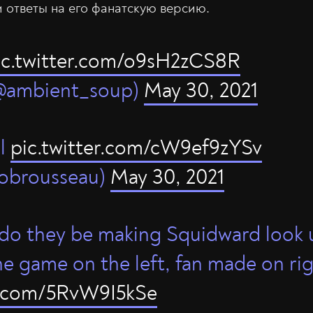
 ответы на его фанатскую версию.
ic.twitter.com/o9sH2zCS8R
@ambient_soup)
May 30, 2021
ol
pic.twitter.com/cW9ef9zYSv
obrousseau)
May 30, 2021
r do they be making Squidward look ug
e game on the left, fan made on righ
er.com/5RvW9I5kSe