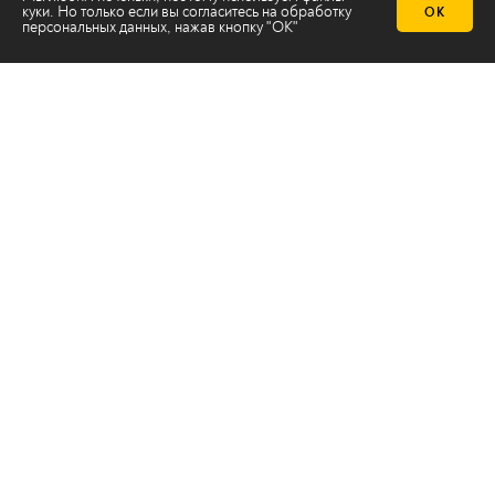
куки. Но только если вы согласитесь на
обработку
ОК
персональных данных
, нажав кнопку "ОК"
Телеканал 2х2
Онлайн-эфир
Все авторы
Все темы
© ООО «ТРК «2Х2», 2026
Правовая информация
Политика конфиденциальности
Сайт содержит рекомендательные технологии
Сделано на
Ghost
batman@2x2tv.ru
18+