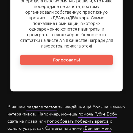
В нашем
разделе тестов
ты найдёшь ещё больше мемных
интерактивов. Например, можешь
помочь Губке Бобу
сдать на права или
попробовать победить врагов
с
одного удара, как Сайтама из аниме
«Ванпанчмен»
.