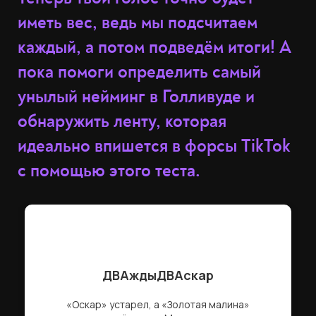
иметь вес, ведь мы подсчитаем
каждый, а потом подведём итоги! А
пока помоги определить самый
унылый нейминг в Голливуде и
обнаружить ленту, которая
идеально впишется в форсы TikTok
с помощью этого теста.