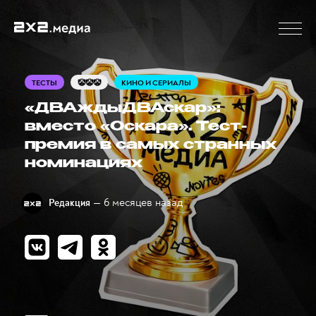
ТЕСТЫ
🤡🤡🤡
КИНО И СЕРИАЛЫ
«ДВАждыДВАскар»:
вместо «Оскара». Тест-
премия в самых странных
номинациях
— 6 месяцев назад
Редакция