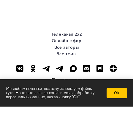
Телеканал 2х2
Онлайн-эфир
Все авторы
Все темы
Мы любим печеньки, поэтому используем файлы
куки. Но только если вы согласитесь на
обработку
ОК
персональных данных
, нажав кнопку "ОК"
© ООО «ТРК «2Х2», 2026
Правовая информация
Политика конфиденциальности
Сайт содержит рекомендательные технологии
Сделано на
Ghost