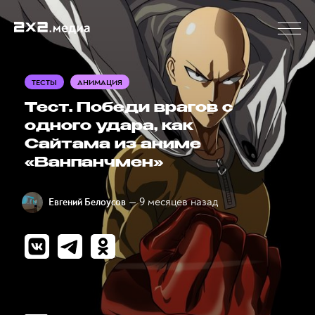
ТЕСТЫ
АНИМАЦИЯ
Тест. Победи врагов с
одного удара, как
Сайтама из аниме
«Ванпанчмен»
— 9 месяцев назад
Евгений Белоусов