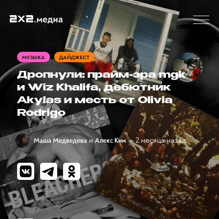
МУЗЫКА
ДАЙДЖЕСТ
Дропнули: прайм-эра mgk
и Wiz Khalifa, дебютник
Akylas и месть от Olivia
Rodrigo
и
— 2 месяца назад
Маша Медведева
Алекс Ким