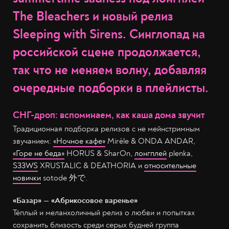
The Bleachers и новый релиз
Sleeping with Sirens. Синглопад на
российской сцене продолжается,
так что не меняем волну, добавляя
очередные подборки в плейлисты.
СНГ-дроп: вспоминаем, как каша дома звучит
Традиционная подборка релизов с не мейнстримным
звучанием:
«Ночное кафе»
Mirèle & ONDA ANDAR,
«Горе не беда»
HORUS & SharOn,
лонгплей
plenka,
S33WS
XRUSTALIC & DEATHORIA и
относительные
новички
sotode 外で.
«Базар» — «Абрикосовое варенье»
Тёплый и меланхоличный релиз о любви и попытках
сохранить близость среди серых будней группа