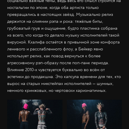
социально важные темы, ведь весь его смысл строится на
ностальгии по эпохе, когда оба артиста только
превращались в настоящих звёзд. Музыкально релиз
держится на слиянии рэпа и рока: тяжёлые биты,
грубоватый грув и ощущение, будто пластинка собрана
из всего, что когда-то делало музыку исполнителей такой
вирусной. Кхалифа остаётся в привычной зоне комфорта
ленивого и расслабленного флоу, а Бейкер явно
использует релиз, как повод вернуться к более
агрессивному рэп-образу после поп-панк периода.
Влияние 2010-х чувствуется буквально во всём от
эстетики до продакшна. Это капсула времени для тех, кто
вырос на старых микстейпах исполнителей — шумных,
немного кринжовых, но чертовски харизматичных.