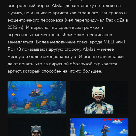
выстроенный образ. Akylas делает ставку не только на
музыку, но и на идею артиста как странного, манерного и
эксцентричного персонажа (чел перепридумал Глюк'oZa в
2026-м). Интересно, что среди всех громких и
агрессивных моментов альбом может неожиданно
замедляться. Более мелодичные треки вроде MELI или I
Poli <3 показывают другую сторону Akylas — менее
мемную и более эмоциональную. И именно эти вставки
дают понять, что за вирусной оболочкой скрывается
артист, который способен на что-то большее.