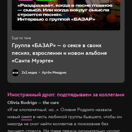
Группа «БАЗАР» — о сексе в своих
песнях, взрослении и новом альбоме
«Санта Муэрте»
2х2.медиа
Артём Миндрин
Иностранный дроп: подглядываем за коллегами
Olivia Rodrigo — the cure
«Я не злопамятный, но…».
Оливия Родриго назвала
новый
сингл
в честь любимой группы бывшего, чтобы он
никогда не смог найти коллектив в поисковике без
лишнего стресса. На треке певица окончательно уходит