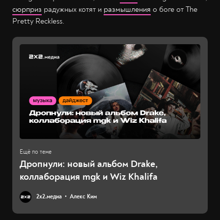
сюрприз
радужных котят и
размышления
о боге от The
Pretty Reckless.
Дропнули: новый альбом Drake,
коллаборация mgk и Wiz Khalifa
2х2.медиа
Алекс Ким