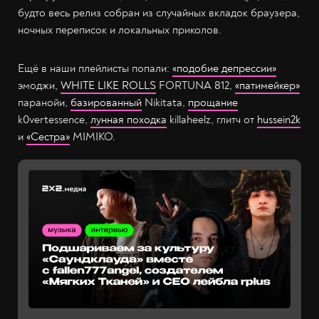
будто весь релиз собран из случайных вкладок браузера,
ночных переписок и локальных приколов.
Ещё в наши плейлисты попали:
«подобие депрессии»
эмоджи,
WHITE LIKE ROLLS
FORTUNA 812,
«патимейкер»
паранойи,
базированный
Nikitata,
прощание
k0vertessence,
лунная походка
killaheelz, глитч от
hussein2k
и
«Сестра»
MIMIKO.