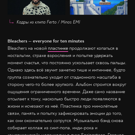
Кадры из клипа Ferto / Minos EMI
Bleachers — everyone for ten minutes
Bleachers на новой
пластинке
продолжают копаться в
ностальгии, страхе взросления и попытке удержать
момент счастья, что постоянно ускользает сквозь пальцы.
Однако здесь всё звучит заметно тише и интимнее, будто
группа сознательно уходит от стадионного масштаба в
сторону чего-то более хрупкого. Альбом строится вокруг
ощущения ограниченного времени. Даже само название
отсылает к тому, насколько быстро люди появляются в
жизни и исчезают из неё. Пластинка про мимолётные
связи, память и попытку зафиксировать эмоции до того,
как они окончательно сотрутся. Музыкально бэнд снова
собирает коллаж из синт-попа, инди-рока и
«американской» меланхолии в духе Springsteen. Главная