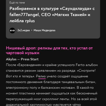
Разбираемся в культуре «Саундклауда» с
fallen777angel, СЕО «Мягких Тканей» и
лейбла rplus
2х2.медиа
Маша Медведева
Нишевый дроп: релизы для тех, кто устал от
чартовой музыки
Akylas — Press Start
После «Евровидения» и крайне успешного Ferto альбом
становится резким заявлением из разряда:
«Смотрите!
Вот кто я теперь»
. Р
елиз
умело создаёт ощущение
постоянного движения благодаря танцевальным битам,
электронному попу и балканским мотивам. В какой-то
момент пластинка начинает ощущаться как бесконечный
перегружающий мозг скроллинг ленты. Но за всей этой
диджитальной хаотичностью чувствуется чётко