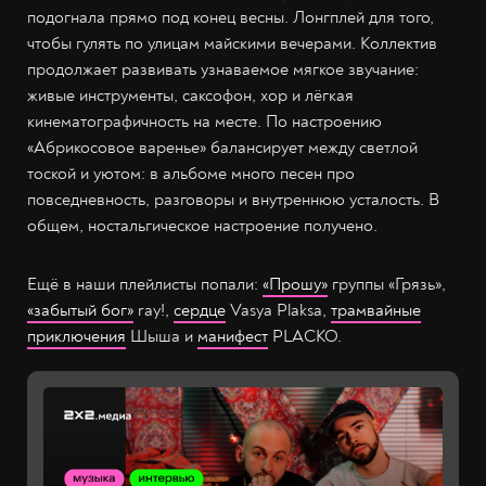
подогнала прямо под конец весны. Лонгплей для того,
чтобы гулять по улицам майскими вечерами. Коллектив
продолжает развивать узнаваемое мягкое звучание:
живые инструменты, саксофон, хор и лёгкая
кинематографичность на месте. По настроению
«Абрикосовое варенье» балансирует между светлой
тоской и уютом: в альбоме много песен про
повседневность, разговоры и внутреннюю усталость. В
общем, ностальгическое настроение получено.
Ещё в наши плейлисты попали:
«Прошу»
группы «Грязь»,
«забытый бог»
ray!,
сердце
Vasya Plaksa,
трамвайные
приключения
Шыша и
манифест
PLACKO.