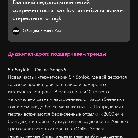
Главный недопонятый гений
современности: как lost americana ломает
стереотипы о mgk
2х2.медиа
Алекс Ким
Диджитал-дроп: подшариваем тренды
Sir Soylok — Online Songs 5
Новая часть интернет-серии Sir Soylok, где всё держится
на смеси иронии, уличного вайба и намеренно
хаотичного поп-рэпа. В релиз вошли 10 треков с
максимально разным настроением: от расслабленных и
почти мемных до более меланхоличных. По традиции в
текстах встречаются бесчисленные отсылки к 2000-м и
брендам, к интернет-культуре и повседневности. Альбом
продолжает эстетику прошлых «Online Songs»:
перегруженные биты, танцевальный вайб и ощущение,