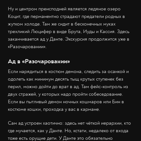
Ну и центром преисподней является ледяное озеро
Коцит, где перманентно страдают предатели родных в
жутком холоде. Там же сидит в бесконечных муках
трехликий Люцифер в виде Брута, Иуды и Кассия. Здесь
заканчивается ад у Данте. Экскурсия продолжится уже в
«Разочаровании».
Ад в «Разочаровании»
Если нарядиться в костюм демона, следить за осанкой и
одолеть как минимум десять тыщ крутых ступенек без
перил, можно дойти до врат в ад. Там фейс-контроль из
двух стражей, у которых надо пройти собеседование.
Если вы пытливый демон ночных кошмаров или Бин в
костюме кошки, проходка у вас в кармане.
Сам ад устроен хаотично: здесь нет чёткой иерархии, кто
где мучается, как у Данте. Но, кстати, недалеко от входа
тоже есть орущие дети. У Данте это обязательно