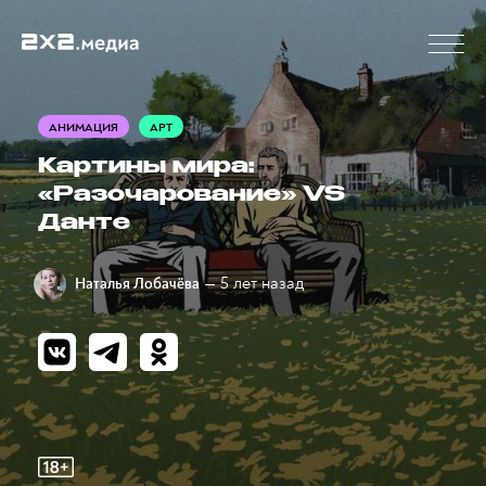
АНИМАЦИЯ
АРТ
Картины мира:
«Разочарование» VS
Данте
— 5 лет назад
Наталья Лобачёва