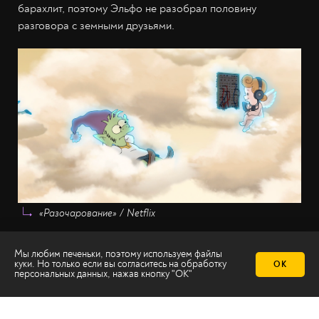
барахлит, поэтому Эльфо не разобрал половину
разговора с земными друзьями.
«Разочарование» / Netflix
Мы любим печеньки, поэтому используем файлы
В раю на огромном троне сидит Бог — его изобразили
куки. Но только если вы согласитесь на
обработку
ОК
персональных данных
, нажав кнопку "ОК"
как гигантского мужчину с лицом-солнцем. Как говорит
сам творец: «Бог есть всё в мире, а всё есть бог».
Поэтому, наверное, он выглядит безликим.