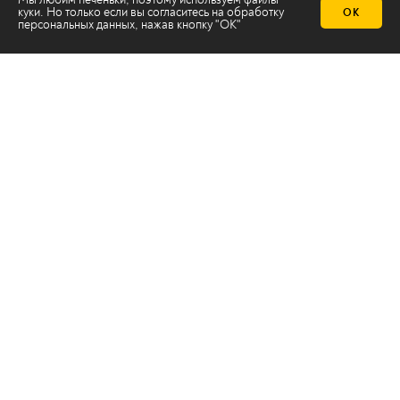
куки. Но только если вы согласитесь на
обработку
ОК
персональных данных
, нажав кнопку "ОК"
Телеканал 2х2
Онлайн-эфир
Все авторы
Все темы
© ООО «ТРК «2Х2», 2026
Правовая информация