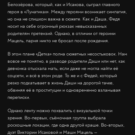
Белозёрова, который, как и Исакова, сыграл главного
героя в «Лунатиках». Между героями возникает симпатия,
но она не слишком важна в сюжете. Как и Даша, Федя
носит на себе огромный рюкзак невысказанных
родителям претензий. Однако, в отличии от героини
Мацель, парня никто не бросал после рождения.
В этом плане «Детка» полна сюжетных несостыковок. Нам
вовсе не понятно, в разводе родители Даши или нет, как
девчонка отыскала мать, если даже не могла найти её
соцсети, и всё в этом роде. То же и с Федей, который
резко подкатывает в жизнь Даши на дорогой тачке,
обвиняя её в проституции и одновременно взламывая
переписки.
Однако ленту можно похвалить с визуальной точки
зрения. Во-первых, съёмочная группа выбрала
роскошные локации, где одна другой краше. Во-вторых,
дуэт Виктории Исаковой и Маши Мацель —