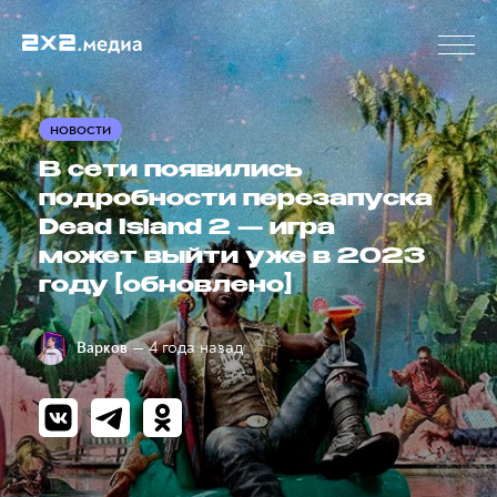
НОВОСТИ
В сети появились
подробности перезапуска
Dead Island 2 — игра
может выйти уже в 2023
году [обновлено]
— 4 года назад
Варков