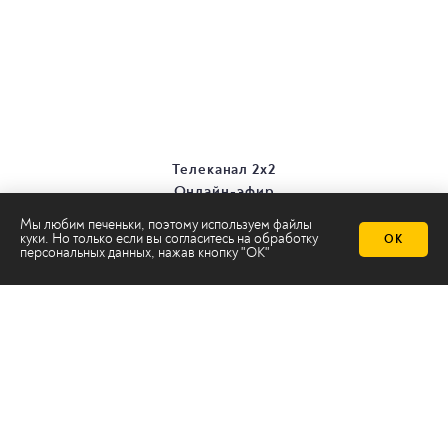
Телеканал 2х2
Онлайн-эфир
Все авторы
Мы любим печеньки, поэтому используем файлы
Все темы
куки. Но только если вы согласитесь на
обработку
ОК
персональных данных
, нажав кнопку "ОК"
© ООО «ТРК «2Х2», 2026
Правовая информация
Политика конфиденциальности