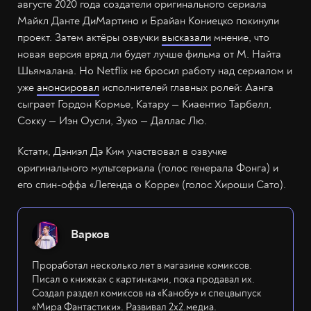
августе 2020 года создатели оригинального сериала
Майкл Данте ДиМартино и Брайан Кониецко покинули
проект. Затем актёры озвучки
высказали
мнение, что
новая версия вряд ли будет лучше фильма от М. Найта
Шьямалана. Но Netflix не бросил работу над сериалом и
уже
анонсировал
исполнителей главных ролей: Аанга
сыграет Гордон Кормье, Катару — Киаентио Тарбелл,
Сокку — Иэн Оусли, Зуко — Даллас Лю.
Кстати, Дэниэл Дэ Ким участвовал в озвучке
оригинального мультсериала (голос генерала Фонга) и
его спин-оффа «Легенда о Корре» (голос Хироши Сато).
Варков
Проработал несколько лет в магазине комиксов.
Писал о книжках с картинками, пока продавал их.
Создал раздел комиксов на «Канобу» и спецвыпуск
«Мира Фантастики». Развивал 2х2.медиа.