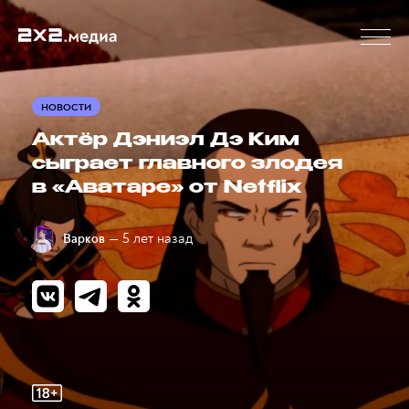
НОВОСТИ
Актёр Дэниэл Дэ Ким
сыграет главного злодея
в «Аватаре» от Netflix
— 5 лет назад
Варков