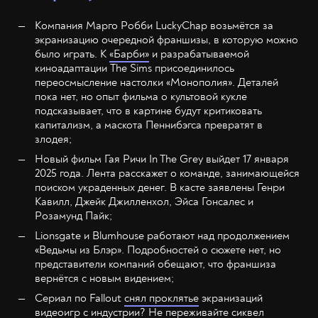
Компания Марго Робби LuckyChap возьмётся за
экранизацию очередной франшизы, в которую можно
было играть. К
«Барби»
и разрабатываемой
киноадаптации The Sims присоединилось
переосмысление настолки «Монополия». Деталей
пока нет, но опыт фильма о культовой кукле
подсказывает, что в картине будут критиковать
капитализм, а маскота Пеннибэгса превратят в
злодея;
Новый фильм Гая Ричи In The Grey выйдет 17 января
2025 года. Лента расскажет о команде, занимающейся
поиском украденных денег. В касте заявлены Генри
Кавилл, Джейк Джилленхол, Эйса Гонсалес и
Розамунд Пайк;
Lionsgate и Blumhouse работают над продолжением
«Ведьмы из Блэр». Подробностей о сюжете нет, но
представители компаний обещают, что франшиза
вернётся с новым видением;
Сериал по Fallout
снял проклятье
экранизаций
видеоигр с индустрии? Не переживайте сиквел