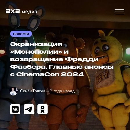
НОВОСТИ
Экранизация
«Монополии» и
возвращение Фредди
Фазбера. Главные анонсы
с CinemaCon 2024
— 2 года назад
Семён Трясин