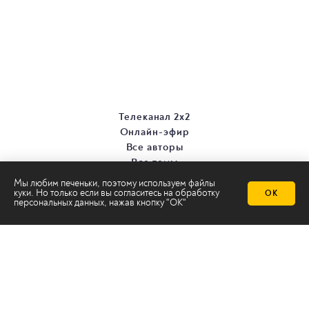
Телеканал 2х2
Онлайн-эфир
Все авторы
Все темы
Мы любим печеньки, поэтому используем файлы
куки. Но только если вы согласитесь на
обработку
ОК
персональных данных
, нажав кнопку "ОК"
© ООО «ТРК «2Х2», 2026
Правовая информация
Политика конфиденциальности