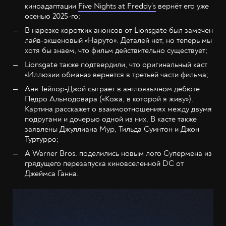
киноадаптации
Five Nights at Freddy’s
вернёт его уже
осенью 2025-го;
В нарезке коротких анонсов от Lionsgate был замечен
лайв-экшеновый «Наруто». Деталей нет, но теперь мы
хотя бы знаем, что фильм действительно существует;
Lionsgate также подтвердили, что оригинальный каст
«Иллюзии обмана» вернется в третьей части фильма;
Аня Тейлор-Джой сыграет в англоязычном дебюте
Педро Альмодовара («Кожа, в которой я живу»).
Картина расскажет о взаимоотношениях между двумя
подругами и дочерью одной из них. В касте также
заявлены Джуллиана Мур, Тильда Суинтон и Джон
Туртурро;
А Warner Bros. поделились новым лого Супермена из
грядущего перезапуска киновселенной DC от
Джеймса Ганна.