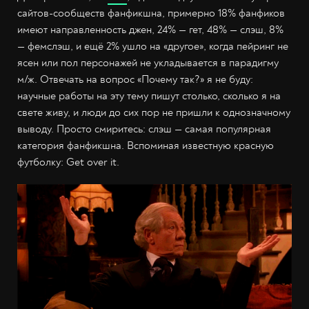
сайтов-сообществ фанфикшна, примерно 18% фанфиков
имеют направленность джен, 24% — гет, 48% — слэш, 8%
— фемслэш, и ещё 2% ушло на «другое», когда пейринг не
ясен или пол персонажей не укладывается в парадигму
м/ж. Отвечать на вопрос «Почему так?» я не буду:
научные работы на эту тему пишут столько, сколько я на
свете живу, и люди до сих пор не пришли к однозначному
выводу. Просто смиритесь: слэш — самая популярная
категория фанфикшна. Вспоминая известную красную
футболку: Get over it.