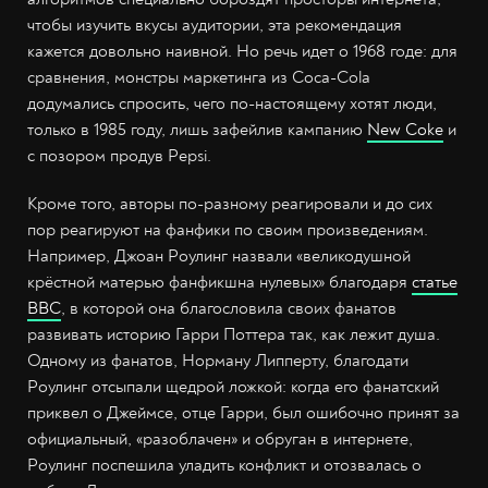
чтобы изучить вкусы аудитории, эта рекомендация
кажется довольно наивной. Но речь идет о 1968 годе: для
сравнения, монстры маркетинга из Coca-Cola
додумались спросить, чего по-настоящему хотят люди,
только в 1985 году, лишь зафейлив кампанию
New Coke
и
с позором продув Pepsi.
Кроме того, авторы по-разному реагировали и до сих
пор реагируют на фанфики по своим произведениям.
Например, Джоан Роулинг назвали «великодушной
крёстной матерью фанфикшна нулевых» благодаря
статье
BBC
, в которой она благословила своих фанатов
развивать историю Гарри Поттера так, как лежит душа.
Одному из фанатов, Норману Липперту, благодати
Роулинг отсыпали щедрой ложкой: когда его фанатский
приквел о Джеймсе, отце Гарри, был ошибочно принят за
официальный, «разоблачен» и обруган в интернете,
Роулинг поспешила уладить конфликт и отозвалась о