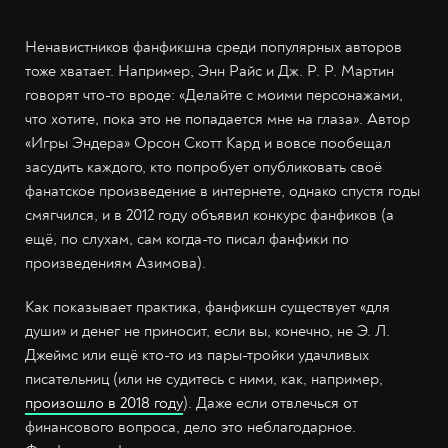
Ненавистников фанфикшна среди популярных авторов
тоже хватает. Например, Энн Райс и Дж. Р. Р. Мартин
говорят что-то вроде: «Делайте с моими персонажами,
что хотите, пока это не попадается мне на глаза». Автор
«Игры Эндера» Орсон Скотт Кард и вовсе пообещал
засудить каждого, кто попробует опубликовать своё
фанатское произведение в интернете, однако спустя годы
смягчился, и в 2012 году объявил конкурс фанфиков (а
ещё, по слухам, сам когда-то писал фанфики по
произведениям Азимова).
Как показывает практика, фанфикшн существует «для
души» и денег не приносит, если вы, конечно, не Э. Л.
Джеймс или ещё кто-то из пары-тройки удачливых
писательниц (или не судитесь с ними, как, например,
произошло в 2018 году
). Даже если отвлечься от
финансового вопроса, дело это неблагодарное.