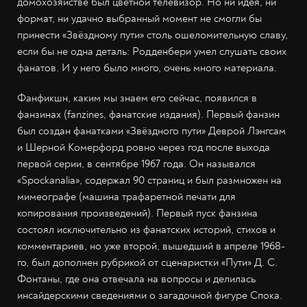
домохозяйстве был цветной телевизор. Но ни идея, ни
формат, ни удачно выбранный момент не смогли бы
принести «Звёздному пути» столь ошеломительную славу,
если бы не одна деталь: Родденбери умел слушать своих
фанатов. И у него было много, очень много материала.
Фанфикшн, каким мы знаем его сейчас, появился в
фанзинах (fanzines, фанатские издания). Первый фанзин
был создан фанатками «Звёздного пути» Деврой Лэнгсам
и Шерной Комерфорд ровно через год после выхода
первой серии, в сентябре 1967 года. Он назывался
«Spockanalia», содержал 90 страниц и был размножен на
мимеографе (машина трафаретной печати для
копирования произведений). Первый пуск фанзина
состоял исключительно из фанатских историй, стихов и
комментариев, но уже второй, вышедший в апреле 1968-
го, был дополнен рубрикой от сценаристки «Пути» Д. С.
Фонтаны, где она отвечала на вопросы и делилась
инсайдерскими сведениями о загадочной фигуре Спока.