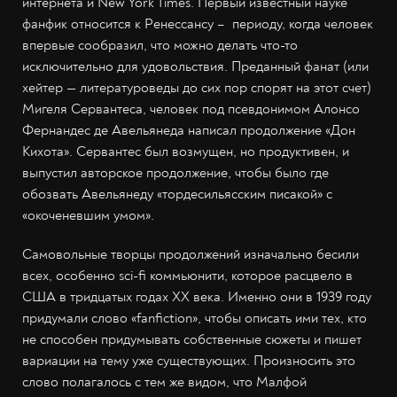
интернета и New York Times. Первый известный науке
фанфик относится к Ренессансу – периоду, когда человек
впервые сообразил, что можно делать что-то
исключительно для удовольствия. Преданный фанат (или
хейтер — литературоведы до сих пор спорят на этот счет)
Мигеля Сервантеса, человек под псевдонимом Алонсо
Фернандес де Авельянеда написал продолжение «Дон
Кихота». Сервантес был возмущен, но продуктивен, и
выпустил авторское продолжение, чтобы было где
обозвать Авельянеду «тордесильясским писакой» с
«окоченевшим умом».
Самовольные творцы продолжений изначально бесили
всех, особенно sci-fi коммьюнити, которое расцвело в
США в тридцатых годах XX века. Именно они в 1939 году
придумали слово «fanfiction», чтобы описать ими тех, кто
не способен придумывать собственные сюжеты и пишет
вариации на тему уже существующих. Произносить это
слово полагалось с тем же видом, что Малфой