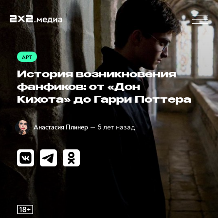
АРТ
История возникновения
фанфиков: от «Дон
Кихота» до Гарри Поттера
— 6 лет назад
Анастасия Плинер