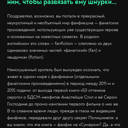
ним, чтобы развязать ему шнурки…
Поздравляю, возможно, вы попали в прекрасный,
неукротимый и необъятный мир фанфикшна — фанатских
произведений, использующих уже существующих героев
и основанных на известных сюжетах. В родном
английском это слово — fanfiction — слеплено из двух
одинаково значимых частей: «фанатский» (fan) и
«выдумка» (fiction).
Неискушенный зритель был вынужден осознать, что
живет в одном мире с фанфиками (отдельными
фанатскими произведениями) в период между 2011-м и
2015 годами: от выхода первой книги «50 оттенков
серого» о БДСМ-неофитке Анастейше Стил и её Сером
Господине до промо-кампании первого фильма о них же.
В то славное время люди, прежде в глаза не видевшие
фанфиков, передавали друг другу секрет Полишинеля: а
вы знали, что эта книга — фанфик на «Сумерки»? Да, а что