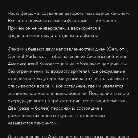
Часть фэндома, созданная автором, называется каноном.
Все, что придумано самими фанатами, — это фанон.
Причём он не универсален, а варьируется в
представлении каждого отдельного фаната.
Фанфики бывают двух направленностей: джен (Gen, от
General Audiences — обозначение из Системы рейтингов
Американской Киноассоциации, обозначающее фильмы
без ограничений по возрасту зрителя), где сексуальные
отношения между героями упоминаются вскользь или не
описываются вовсе, и все остальные, где им уделяется
значительное место в повествовании. Последние, в свою
очередь, делятся на три категории: гет, слэш и фемслэш.
Два (реже — более) персонажа, состоящие в
романтических и/или сексуальных отношениях,
называются пейрингом.
Для сравнения, на
Ao3
, одном из двух самых популярных