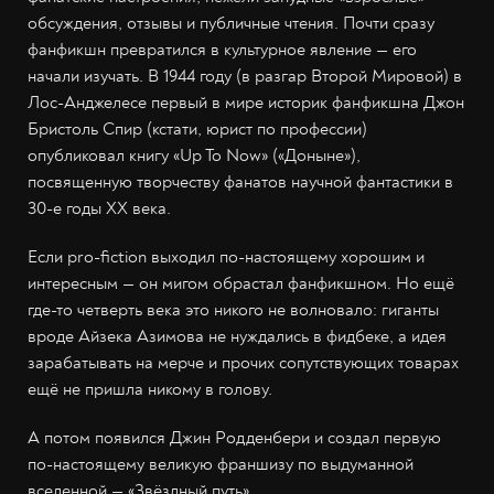
обсуждения, отзывы и публичные чтения. Почти сразу
фанфикшн превратился в культурное явление — его
начали изучать. В 1944 году (в разгар Второй Мировой) в
Лос-Анджелесе первый в мире историк фанфикшна Джон
Бристоль Спир (кстати, юрист по профессии)
опубликовал книгу «Up To Now» («Доныне»),
посвященную творчеству фанатов научной фантастики в
30-е годы XX века.
Если pro-fiction выходил по-настоящему хорошим и
интересным — он мигом обрастал фанфикшном. Но ещё
где-то четверть века это никого не волновало: гиганты
вроде Айзека Азимова не нуждались в фидбеке, а идея
зарабатывать на мерче и прочих сопутствующих товарах
ещё не пришла никому в голову.
А потом появился Джин Родденбери и создал первую
по-настоящему великую франшизу по выдуманной
вселенной — «Звёздный путь».