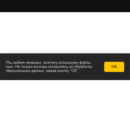
Мы любим печеньки, поэтому используем файлы
куки. Но только если вы согласитесь на
обработку
ОК
персональных данных
, нажав кнопку "ОК"
Телеканал 2х2
Онлайн-эфир
Все авторы