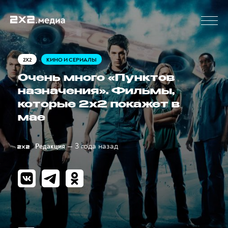
2X2
КИНО И СЕРИАЛЫ
Очень много «Пунктов
назначения». Фильмы,
которые 2x2 покажет в
мае
— 3 года назад
Редакция