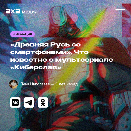
АНИМАЦИЯ
«Древняя Русь со
смартфонами». Что
известно о мультсериале
«Киберслав»
— 5 лет назад
Лена Николаева