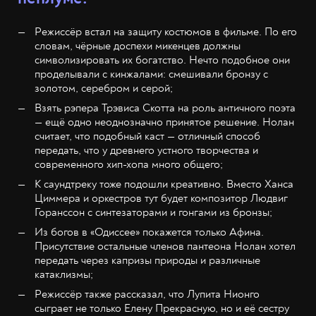
Режиссёр встал на защиту костюмов в фильме. По его
словам, чёрные доспехи микенцев должны
символизировать их богатство. Нечто подобное они
проделывали с кинжалами: смешивали бронзу с
золотом, серебром и серой;
Взять рэпера Трэвиса Скотта на роль античного поэта
— ещё одно неоднозначно принятое решение. Нолан
считает, что подобный каст — отличный способ
передать, что у древнего устного творчества и
современного хип-хопа много общего;
К саундтреку тоже подошли креативно. Вместо Ханса
Циммера и оркестров тут будет композитор Людвиг
Горанссон с синтезаторами и гонгами из бронзы;
Из богов в «Одиссее» покажется только Афина.
Присутствие остальные членов пантеона Нолан хотел
передать через капризы природы и различные
катаклизмы;
Режиссёр также рассказал, что Лупита Нионго
сыграет не только Елену Прекрасную, но и её сестру