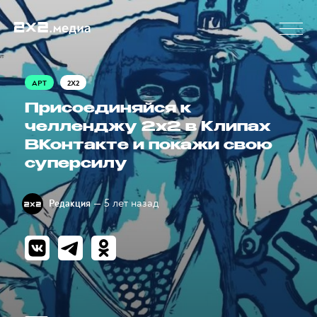
АРТ
2X2
Присоединяйся к
челленджу 2х2 в Клипах
ВКонтакте и покажи свою
суперсилу
— 5 лет назад
Редакция