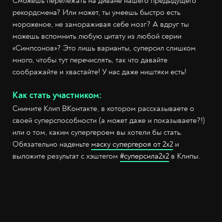
Сможешь перележать на диване нашего предыдущего
рекордсмена? Или может, ты умеешь быстро есть
мороженое, не замораживая себе мозг? А вдруг ты
можешь вспомнить любую цитату из любой серии
«Симпсонов»? Это лишь варианты, суперсил слишком
много, чтобы тут перечислять, так что давайте
соображайте и хвастайте! У нас даже ништяки есть!
Как стать участником:
Снимите Клип ВКонтакте, в котором рассказываете о
своей суперспособности (а может даже и показываете?!)
или о том, каким супергероем вы хотели бы стать.
Обязательно наденьте
маску супергероя от 2х2
и
выложите результат с хэштегом
#суперсила2х2
в Клипы.