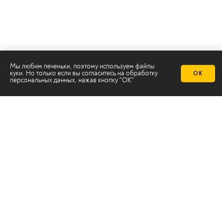
Мы любим печеньки, поэтому используем файлы
куки. Но только если вы согласитесь на
обработку
ОК
персональных данных
, нажав кнопку "ОК"
Телеканал 2х2
Онлайн-эфир
Все авторы
Все темы
© ООО «ТРК «2Х2», 2026