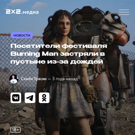
НОВОСТИ
Посетители фестиваля
Burning Man застряли в
пустыне из-за дождей
— 3 года назад
Семён Трясин