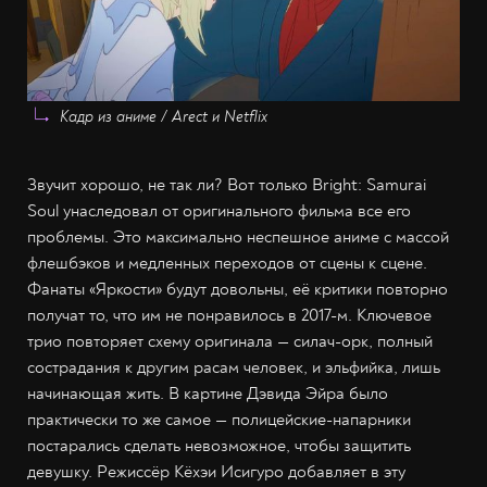
Кадр из аниме / Arect и Netflix
Звучит хорошо, не так ли? Вот только Bright: Samurai
Soul унаследовал от оригинального фильма все его
проблемы. Это максимально неспешное аниме с массой
флешбэков и медленных переходов от сцены к сцене.
Фанаты «Яркости» будут довольны, её критики повторно
получат то, что им не понравилось в 2017-м. Ключевое
трио повторяет схему оригинала — силач-орк, полный
сострадания к другим расам человек, и эльфийка, лишь
начинающая жить. В картине Дэвида Эйра было
практически то же самое — полицейские-напарники
постарались сделать невозможное, чтобы защитить
девушку. Режиссёр Кёхэи Исигуро добавляет в эту