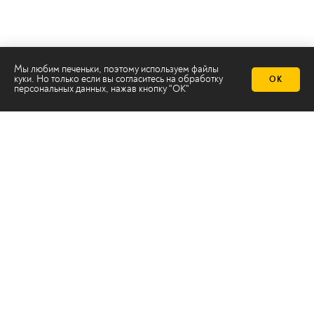
Мы любим печеньки, поэтому используем файлы
куки. Но только если вы согласитесь на
обработку
ОК
персональных данных
, нажав кнопку "ОК"
Телеканал 2х2
Онлайн-эфир
Все авторы
Все темы