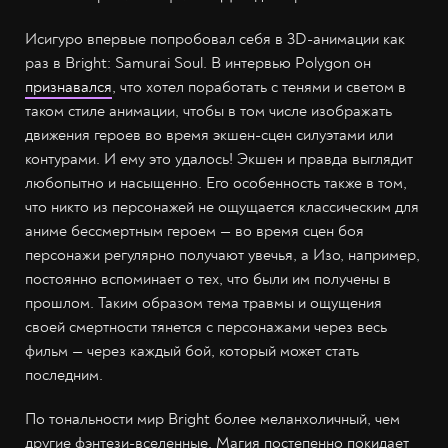
Исигуро впервые попробовал себя в 3D-анимации как
раз в Bright: Samurai Soul. В интервью Polygon он
признавался
, что хотел поработать с тенями и светом в
таком стиле анимации, чтобы в том числе изображать
движения героев во время экшен-сцен силуэтами или
контурами. И ему это удалось! Экшен и правда выглядит
любопытно и насыщенно. Его особенность также в том,
что никто из персонажей не ощущается классическим для
аниме бессмертным героем — во время сцен боя
персонажи регулярно получают увечья, а Изо, например,
постоянно вспоминает о тех, что были им получены в
прошлом. Таким образом тема травмы и ощущения
своей смертности тянется с персонажами через весь
фильм — через каждый бой, который может стать
последним.
По тональности мир Bright более меланхоличный, чем
другие фэнтези-вселенные. Магия постепенно покидает