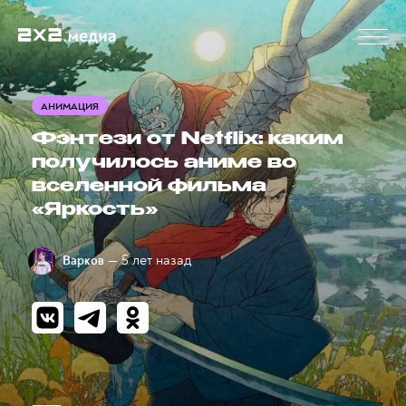
АНИМАЦИЯ
Фэнтези от Netflix: каким
получилось аниме во
вселенной фильма
«Яркость»
— 5 лет назад
Варков