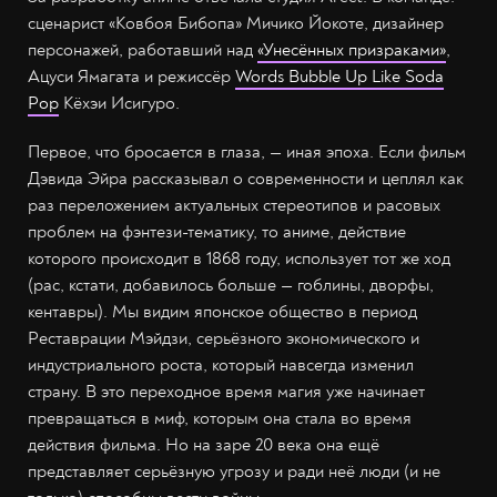
сценарист «Ковбоя Бибопа» Мичико Йокоте, дизайнер
персонажей, работавший над
«Унесённых призраками»
,
Ацуси Ямагата и режиссёр
Words Bubble Up Like Soda
Pop
Кёхэи Исигуро.
Первое, что бросается в глаза, — иная эпоха. Если фильм
Дэвида Эйра рассказывал о современности и цеплял как
раз переложением актуальных стереотипов и расовых
проблем на фэнтези-тематику, то аниме, действие
которого происходит в 1868 году, использует тот же ход
(рас, кстати, добавилось больше — гоблины, дворфы,
кентавры). Мы видим японское общество в период
Реставрации Мэйдзи, серьёзного экономического и
индустриального роста, который навсегда изменил
страну. В это переходное время магия уже начинает
превращаться в миф, которым она стала во время
действия фильма. Но на заре 20 века она ещё
представляет серьёзную угрозу и ради неё люди (и не