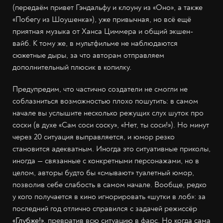
(передаём привет Гэндальфу и клоуну из «Оно», а также
«Побегу из Шоушенка»), уже привычная, но всё ещё
приятная музыка от Ханса Циммера и общий экшен-
вайб. К тому же, в мультфильме не наблюдаются
сюжетные дыры, за что авторам отправляем
дополнительный плюсик в копилку.
Предупредим, что частично создатели не смогли не
соблазниться возможностью плохо пошутить: в самом
начале вы услышите несколько режущих слух шуток про
соски (в духе «Сам соси соску», «Нет, ты соси!»). Но минут
через 20 ситуация выправляется, и юмор резко
становится адекватным. Иногда это ситуативные приколы,
иногда — связанные с конкретными персонажами, но в
целом, авторы будто бы «смывают» туалетный юмор,
позволив себе слабость в самом начале. Вообще, редко
у кого получается в кино игнорировать «шутки в лоб»: за
последний год отлично справился с задачей режиссёр
«Глубже!»
, превратив всю ситуацию в фарс. Но когда сама