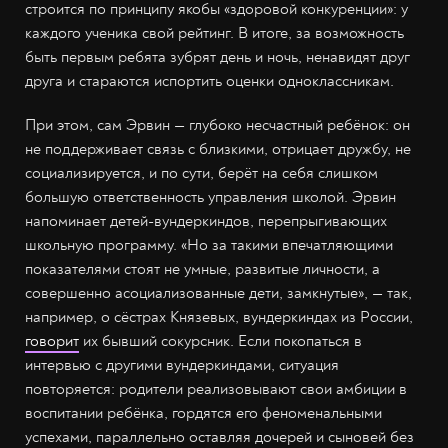
строится по принципу якобы «здоровой конкуренции»: у
каждого ученика свой рейтинг. В итоге, за возможность
быть первым ребята зубрят день и ночь, ненавидят друг
друга и стараются испортить оценки одноклассникам.
При этом, сам Эрвин — глубоко несчастный ребёнок: он
не поддерживает связь с близкими, отрицает дружбу, не
социализируется, и по сути, берёт на себя слишком
большую ответственность управления школой. Эрвин
напоминает детей-вундеркиндов, перепрыгивающих
школьную программу. «Но за такими впечатляющими
показателями стоят не умные, развитые личности, а
совершенно асоциализованные дети, замкнутые», — так,
например, о сёстрах Князевых, вундеркиндах из России,
говорит
их бывший сокурсник. Если покопаться в
интервью с другими вундеркиндами, ситуация
повторяется: родители реализовывают свои амбиции в
воспитании ребёнка, гордятся его феноменальными
успехами, параллельно оставляя дочерей и сыновей без