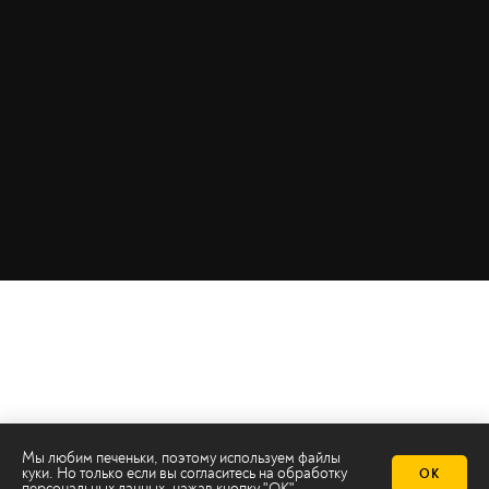
Мы любим печеньки, поэтому используем файлы
куки. Но только если вы согласитесь на
обработку
ОК
персональных данных
, нажав кнопку "ОК"