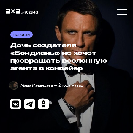
НОВОСТИ
Дочь создателя
«Бондианы» не хочет
превращать вселенную
агента в конвейер
— 2 года назад
Маша Медведева