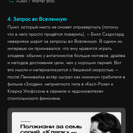
«Оно» / Warner Bros.
4. Запрос во Вселенную
Пункт, который никто не сможет опровергнуть (потому
что в него просто придётся поверить), — Билл Скарсгард
наверняка шарит за запросы во Вселенную. В одном из
интервью он признавался, что ему нравится играть
злодеев: обычно у антагонистов больше мотивов, драйва
и методов достижения цели, чем у хороших парней. Вот
его мысли и материализуются с бешеной скоростью —
после Пеннивайза актёр сыграл как минимум грабителя в
фильме «Злодеи», неприятного типа в «Касл-Роке» и
Кларка Улофссона в сериале о «вдохновителе»
стокгольмского феномена.