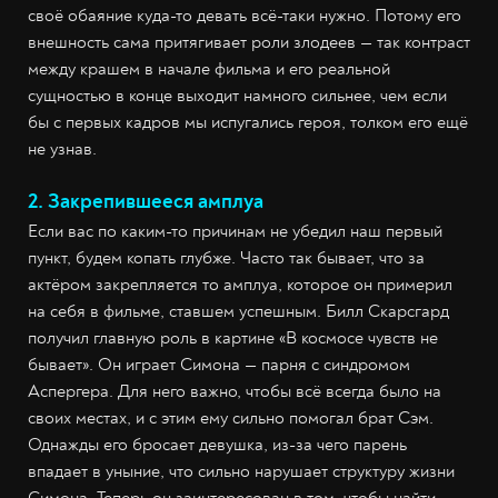
своё обаяние куда-то девать всё-таки нужно. Потому его
внешность сама притягивает роли злодеев — так контраст
между крашем в начале фильма и его реальной
сущностью в конце выходит намного сильнее, чем если
бы с первых кадров мы испугались героя, толком его ещё
не узнав.
2. Закрепившееся амплуа
Если вас по каким-то причинам не убедил наш первый
пункт, будем копать глубже. Часто так бывает, что за
актёром закрепляется то амплуа, которое он примерил
на себя в фильме, ставшем успешным. Билл Скарсгард
получил главную роль в картине «В космосе чувств не
бывает». Он играет Симона — парня с синдромом
Аспергера. Для него важно, чтобы всё всегда было на
своих местах, и с этим ему сильно помогал брат Сэм.
Однажды его бросает девушка, из-за чего парень
впадает в уныние, что сильно нарушает структуру жизни