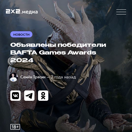
НОВОСТИ
Объявлены победители
BAFTA Games Awards
2024
— 2 года назад
Семён Трясин