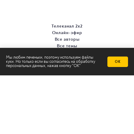
Телеканал 2х2
Онлайн-эфир
Все авторы
Все темы
Мы любим печеньки, поэтому используем файлы
куки. Но только если вы согласитесь на
обработку
ОК
персональных данных
, нажав кнопку "ОК"
© ООО «ТРК «2Х2», 2026
Правовая информация
Политика конфиденциальности
Сайт содержит рекомендательные технологии
Сделано на
Ghost
batman@2x2tv.ru