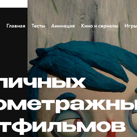
Главная
Тесты
Анимация
Кино и сериалы
Игр
тличных
ометражн
тфильмов