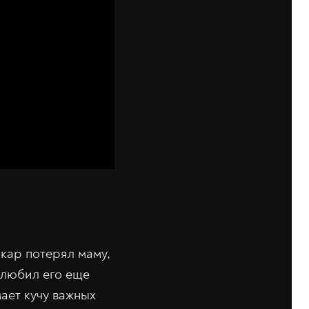
Икар потерял маму,
 любил его еще
мает кучу важных