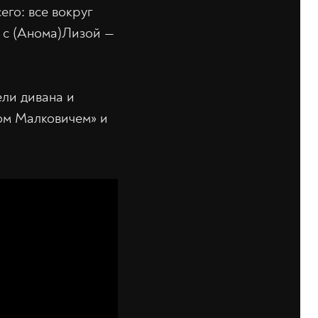
его: все вокруг
я с (Анома)Лизой —
ли дивана и
ном Малковичем» и