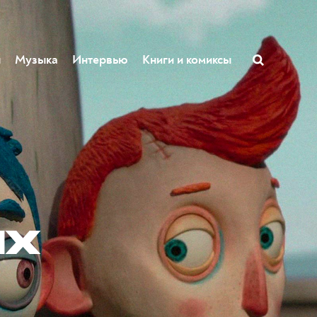
ы
Музыка
Интервью
Книги и комиксы
ых