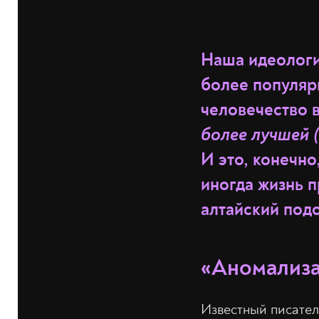
Наша идеология
более популярн
человечество в
более лучшей (
И это, конечно
иногда жизнь 
алтайский под
«Аномализ
Известный писател