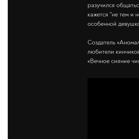
разучился общаться
кажется "не тем и 
особенной девушко
Создатель «Аномал
любители кинчиков
«Вечное сияние чи