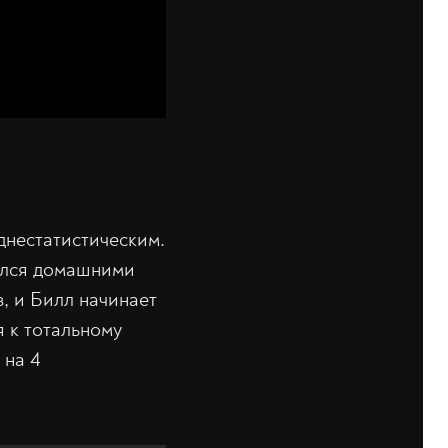
днестатистическим.
мался домашними
, и Билл начинает
я к тотальному
 на 4