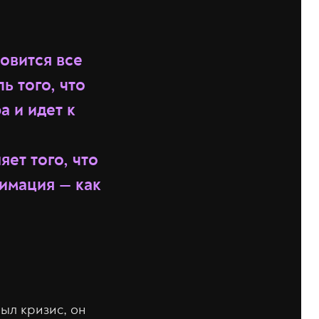
овится все
ь того, что
а и идет к
яет того, что
имация — как
ыл кризис, он