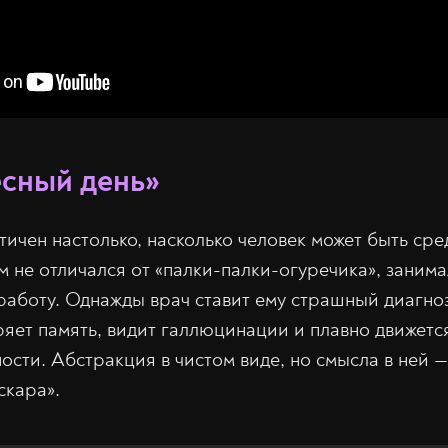
есный день»
тичен настолько, насколько человек может быть сре
м не отличался от «палки-палки-огуречика», зани
работу. Однажды врач ставит ему страшный диагноз
ряет память, видит галлюцинации и плавно движетс
сти. Абстракция в чистом виде, но смысла в ней —
скара».