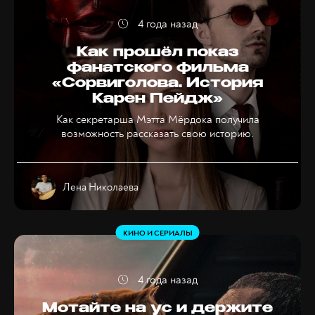
4 года назад
Как прошёл показ
фанатского фильма
«Сорвиголова. История
Карен Пейдж»
Как секретарша Мэтта Мёрдока получила
возможность рассказать свою историю.
Лена Николаева
КИНО И СЕРИАЛЫ
4 года назад
Мотайте на ус и держите