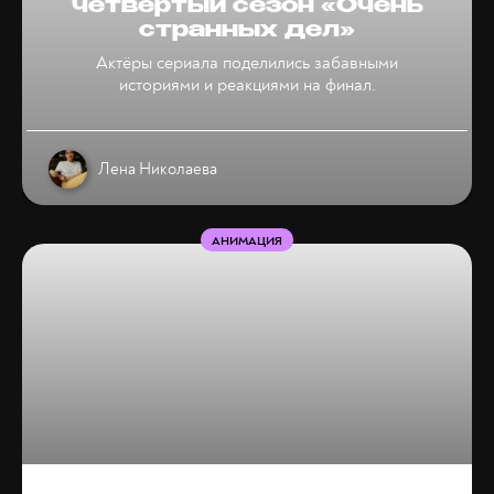
четвёртый сезон «Очень
странных дел»
Актёры сериала поделились забавными
историями и реакциями на финал.
Лена Николаева
АНИМАЦИЯ