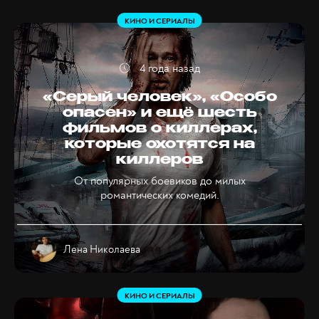
КИНО И СЕРИАЛЫ
4 года назад
«Серый человек», «Особо
опасен» и ещё шесть
фильмов о киллерах,
которые охотятся на
киллеров
От популярных боевиков до милых
романтических комедий.
Лена Николаева
КИНО И СЕРИАЛЫ