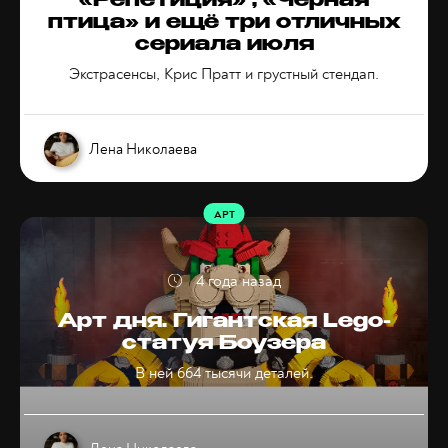
«Репетиция» , «Чёрная
птица» и ещё три отличных
сериала июля
Экстрасенсы, Крис Пратт и грустный стендап.
Лена Николаева
АРТ
4 года назад
Арт дня. Гигантская Lego-
статуя Боузера
В ней 664 тысячи деталей.