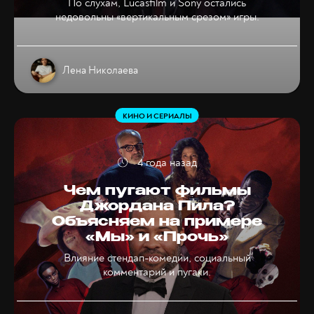
По слухам, Lucasfilm и Sony остались
недовольны «вертикальным срезом» игры.
Лена Николаева
КИНО И СЕРИАЛЫ
4 года назад
Чем пугают фильмы
Джордана Пила?
Объясняем на примере
«Мы» и «Прочь»
Влияние стендап-комедии, социальный
комментарий и пугаки.