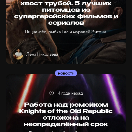
хвост трубой. 5 лучших
питомцев из
супергеройских фильмов и
сериалов
Пицца-пёс, рыбка Гас и муравей Энтони.
Лена Николаева
НОВОСТИ
4 года назад
Работа над ремейком
Knights of the Old Republic
отложена на
неопределённый срок