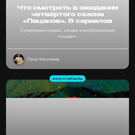
Что смотреть в ожидании
четвёртого сезона
«Пацанов». 8 сериалов
Супергерои-лузеры, злодеи и воображаемые
лошадки.
Лена Николаева
КИНО И СЕРИАЛЫ