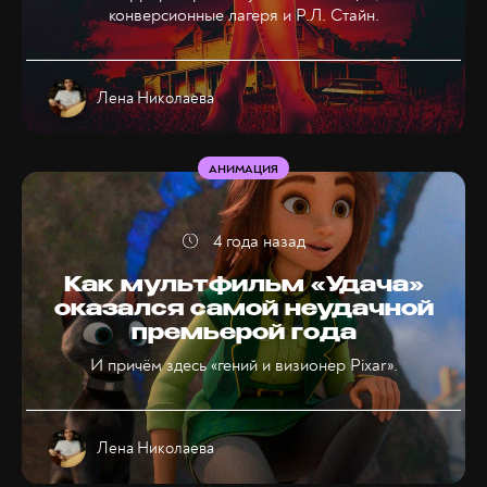
конверсионные лагеря и Р.Л. Стайн.
Лена Николаева
АНИМАЦИЯ
4 года назад
Как мультфильм «Удача»
оказался самой неудачной
премьерой года
И причём здесь «гений и визионер Pixar».
Лена Николаева