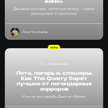
кино»
Дешёвые скримеры, неопытные актёры... и вагон
удовольствия от просмотра.
Лена Николаева
ИГРЫ
4 года назад
Лето, лагерь и… слэшеры.
Как The Quarry берёт
лучшее от легендарных
хорроров
И мы не про шерифа Дьюи из «Крика».