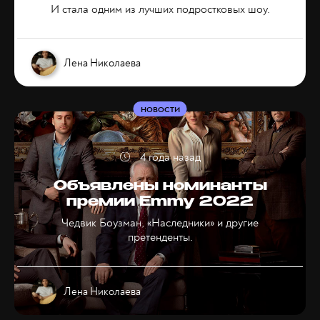
И стала одним из лучших подростковых шоу.
Лена Николаева
НОВОСТИ
4 года назад
Объявлены номинанты
премии Emmy 2022
Чедвик Боузман, «Наследники» и другие
претенденты.
Лена Николаева