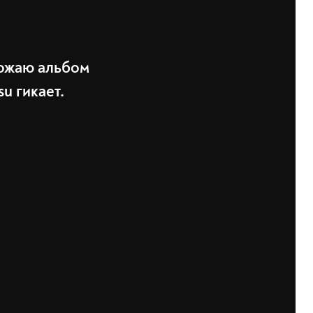
ожаю альбом
u гикает.