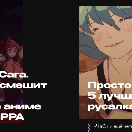
Сага.
 смешит
Просто
5 лучш
 аниме
русалк
АРРА
«ЧаО» и ещё чет