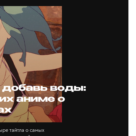
 добавь воды:
их аниме о
ах
ыре тайтла о самых