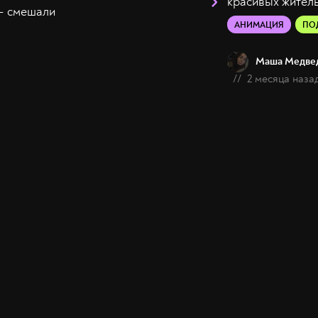
красивых житель
— смешали
АНИМАЦИЯ
ПО
Маша Медве
//
2 месяца наза