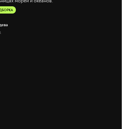
ницах морей и океанов.
ДБОРКА
дева
д