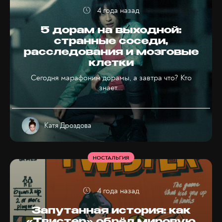
4 года назад
5 дорам на выходной:
странные соседи,
расследования и мозговые
клетки
Сегодня марафоним дорамы, а завтра что? Кто
знает...
Катя Дроздова
НОСТАЛЬГИЯ
4 года назад
Запутанная история: как