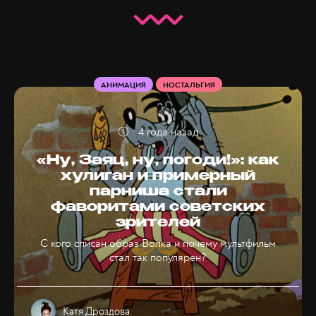
АНИМАЦИЯ
НОСТАЛЬГИЯ
4 года назад
«Ну, Заяц, ну, погоди!»: как
хулиган и примерный
парниша стали
фаворитами советских
зрителей
С кого списан образ Волка и почему мультфильм
стал так популярен?
Катя Дроздова