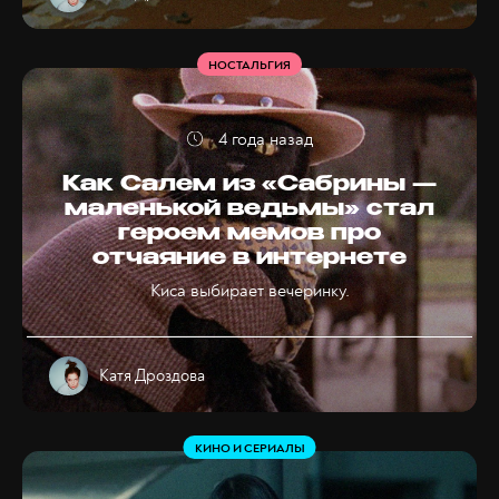
НОСТАЛЬГИЯ
4 года назад
Как Салем из «Сабрины —
маленькой ведьмы» стал
героем мемов про
отчаяние в интернете
Киса выбирает вечеринку.
Катя Дроздова
КИНО И СЕРИАЛЫ