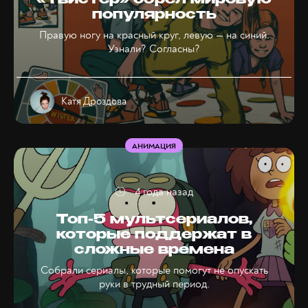
«Твистер» обрёл мировую
популярность
Правую ногу на красный круг, левую — на синий.
Узнали? Согласны?
Катя Дроздова
АНИМАЦИЯ
4 года назад
Топ-5 мультсериалов,
которые поддержат в
сложные времена
Собрали сериалы, которые помогут не опускать
руки в трудный период.