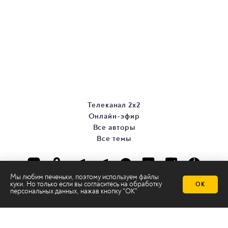
Телеканал 2х2
Онлайн-эфир
Все авторы
Все темы
Мы любим печеньки, поэтому используем файлы
куки. Но только если вы согласитесь на
обработку
ОК
персональных данных
, нажав кнопку "ОК"
© ООО «ТРК «2Х2», 2026