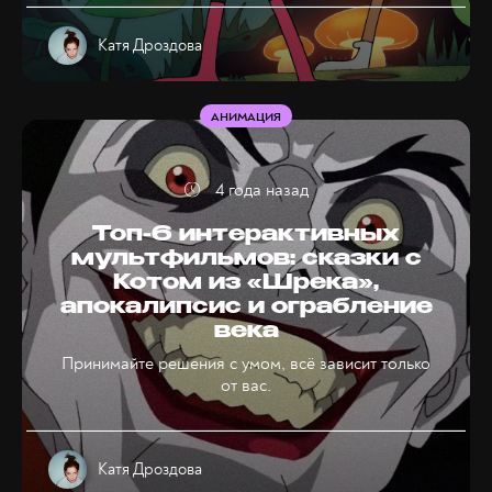
Катя Дроздова
АНИМАЦИЯ
4 года назад
Топ-6 интерактивных
мультфильмов: сказки с
Котом из «Шрека»,
апокалипсис и ограбление
века
Принимайте решения с умом, всё зависит только
от вас.
Катя Дроздова