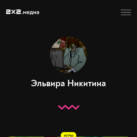
Эльвира Никитина
ИГРЫ