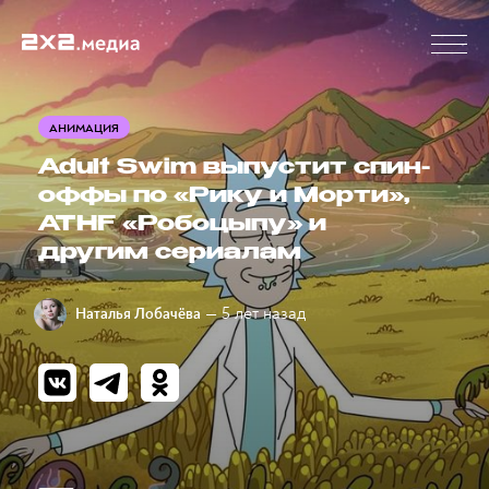
АНИМАЦИЯ
Adult Swim выпустит спин-
оффы по «Рику и Морти»,
ATHF «Робоцыпу» и
другим сериалам
— 5 лет назад
Наталья Лобачёва