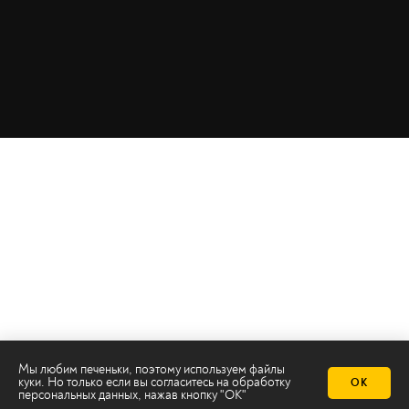
Мы любим печеньки, поэтому используем файлы
Телеканал 2х2
куки. Но только если вы согласитесь на
обработку
ОК
персональных данных
, нажав кнопку "ОК"
Онлайн-эфир