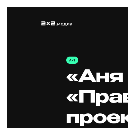
АРТ
«Аня 
«Прав
проек