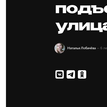
подъ
улиц
— 6 ле
Наталья Лобачёва