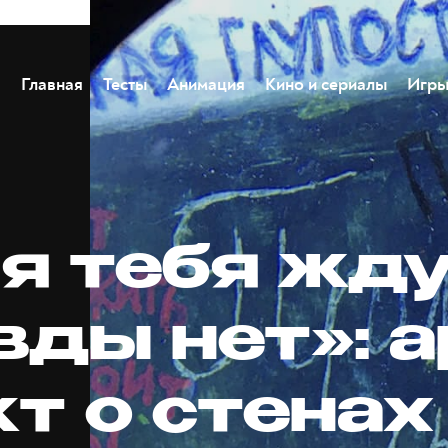
Главная
Тесты
Анимация
Кино и сериалы
Игр
я тебя жду
ды нет»: а
т о стенах