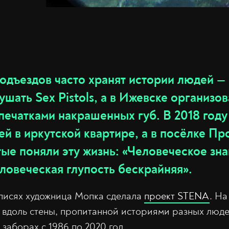
одъездов часто хранят истории людей —
шать Sex Pistols, а в Ижевске организов
печатками накрашенных губ. В 2018 году
й в иркутской квартире, а в посёлке П
ые поняли эту жизнь: «Человеческое зн
ловеческая глупость бескрайняя».
писях художница Мопка сделала
проект STENA
. На
 вдоль стены, пропитанной историями разных люд
и заборах с 1986 по 2020 год.