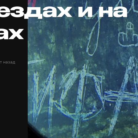
ездах и на
ах
т назад