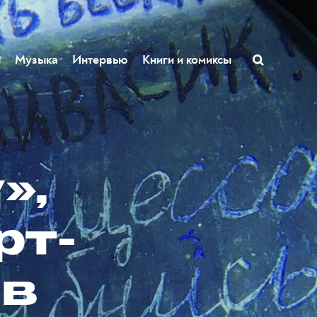
ы
Музыка
Интервью
Книги и комиксы
»,
рт-
 в