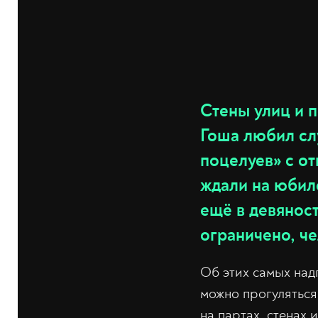
Стены улиц и п
Гоша любил слу
поцелуев» с от
ждали на юбиле
ещё в девяност
ограничено, че
Об этих самых над
можно прогуляться
на партах, стенах 