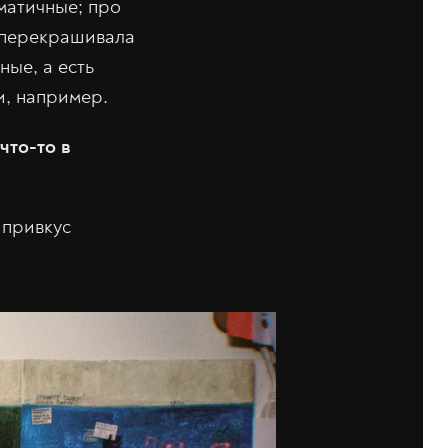
аматичные; про
я перекрашивала
ные, а есть
и, например.
что-то в
 привкус