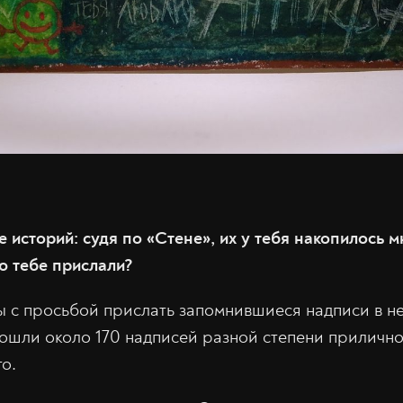
е историй: судя по «Стене», их у тебя накопилось 
ю тебе прислали?
ы с просьбой прислать запомнившиеся надписи в не
вошли около 170 надписей разной степени прилично
го.