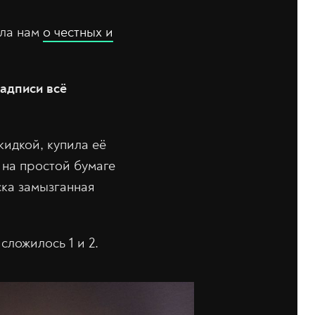
ала нам
о честных и
надписи всё
кидкой, купила её
 на простой бумаге
ска замызганная
сложилось 1 и 2.