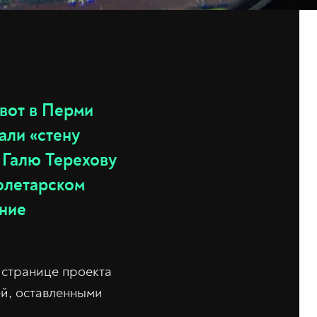
 вот в Перми
али «стену
 Галю Терехову
ролетарском
ание
 странице проекта
ей, оставленными