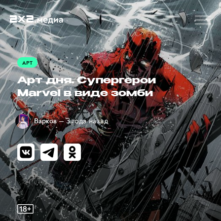
АРТ
Арт дня. Супергерои
Marvel в виде зомби
— 3 года назад
Варков