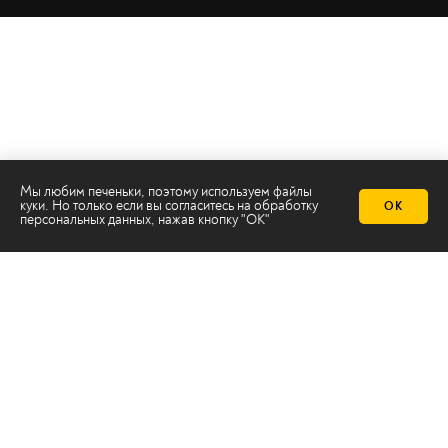
Мы любим печеньки, поэтому используем файлы
куки. Но только если вы согласитесь на
обработку
ОК
персональных данных
, нажав кнопку "ОК"
Телеканал 2х2
Онлайн-эфир
Все авторы
Все темы