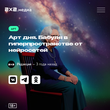
АРТ
Арт дня. Бабуля в
гиперпространстве от
нейросетей
— 3 года назад
Редакция