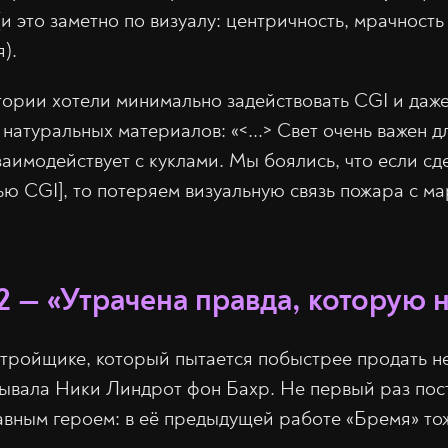
(и это заметно по визуалу: центричность, мрачност
).
ории хотели минимально задействовать CGI и даже
натуральных материалов: «<...> Свет очень важен дл
взаимодействует с куклами. Мы боялись, что если с
ью CGI], то потеряем визуальную связь пожара с м
 — «Утрачена правда, которую н
стройщике, который пытается побыстрее продать н
тывала Ники Линдрот фон Бахр. Не первый раз по
вным героем: в её предыдущей работе «Бремя» тож