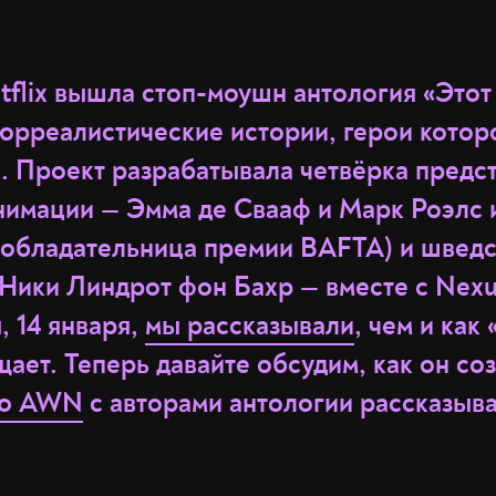
tflix вышла стоп-моушн антология «Этот
сюрреалистические истории, герои кото
. Проект разрабатывала четвёрка предс
нимации — Эмма де Свааф и Марк Роэлс и
(обладательница премии BAFTA) и швед
Ники Линдрот фон Бахр — вместе с Nexus
, 14 января,
мы рассказывали
, чем и как
щает. Теперь давайте обсудим, как он со
ью AWN
с авторами антологии рассказыв