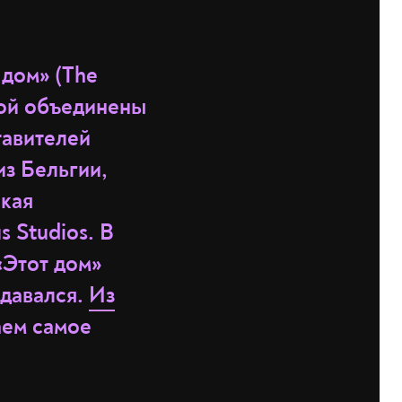
 дом» (The
рой объединены
тавителей
з Бельгии,
ская
 Studios. В
 «Этот дом»
здавался.
Из
аем самое