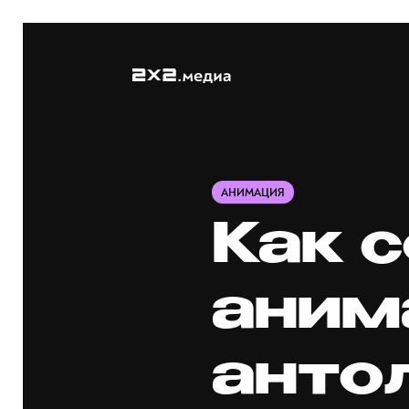
АНИМАЦИЯ
Как 
аним
анто