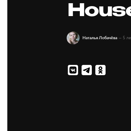
Hous
— 5 ле
Наталья Лобачёва