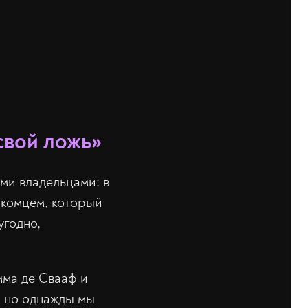
свой ложь»
ми владельцами: в
акомцем, который
угодно,
ма де Свааф и
, но однажды мы