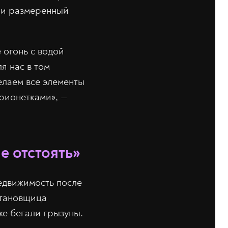
ь и размеренный
 огонь с водой
я нас в том
делаем все элементы
арионетками», —
е отстоять»
едвижимость после
становщица
е бегали грызуны.