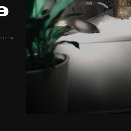
e
т назад