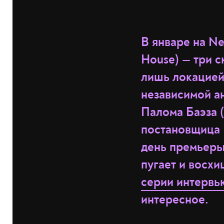
В январе на Ne
House) — три 
лишь локацией
независимой а
Палома Баэза 
постановщица 
день премьеры
пугает и восхи
серии интерв
интересное.