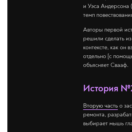
и Уэса Андерсона 
темп повествования
Авторы первой ист
решили сделать из 
контексте, как он 
отдельно [с помощ
объясняет Свааф.
История №2
Вторую часть
о за
ремонта, разраба
выбирает мышь гла