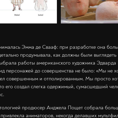
s
нималась Эмма де Свааф: при разработке она бол
детально продумывала, как должны были выглядеть 
ыбрала работы американского художника Эдварда 
ид персонажей до совершенства не было: «Мы не хо
ядел совершенным и отполированным. Мы просто хо
то его создал слегка одержимый, сумасшедший чел
с.
нтологией продюсер Анджела Пощет собрала боль
привлекла аниматоров, некогда делавших мультфи