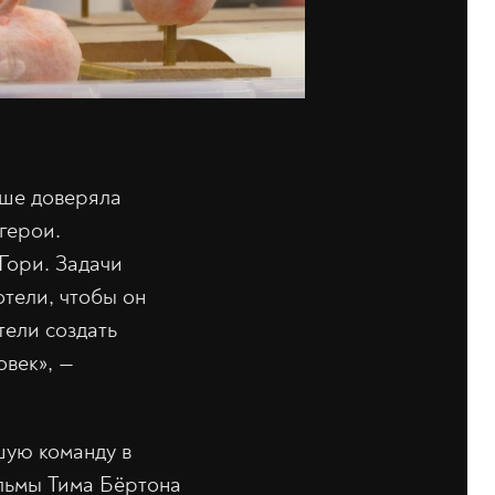
ьше доверяла
герои.
Гори. Задачи
тели, чтобы он
тели создать
овек», —
шую команду в
льмы Тима Бёртона