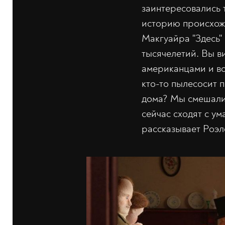
заинтересовались т
историю происхожд
Макгуайра "Здесь" 
тысячелетий. Вы в
американцами и во 
кто-то пылесосит п
дома? Мы смешали 
сейчас сходят с ум
рассказывает Роэлс