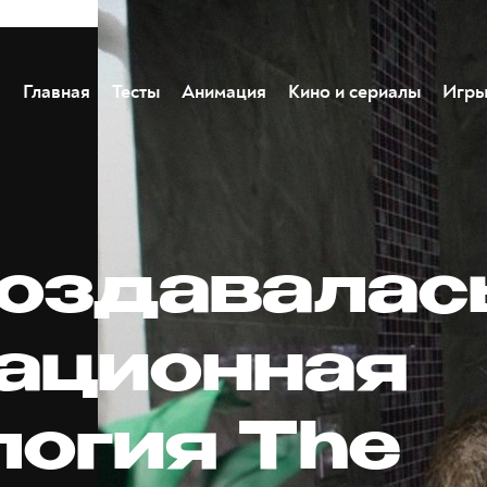
Главная
Тесты
Анимация
Кино и сериалы
Игр
создавалас
ационная
логия The