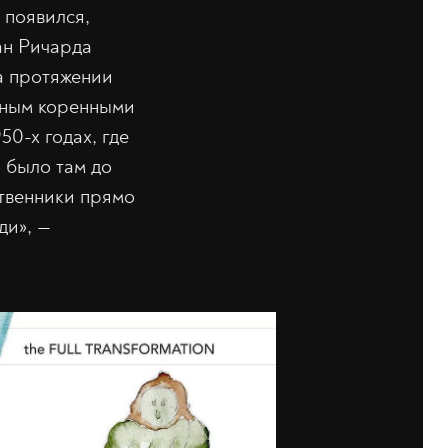
 появился,
ан Ричарда
на протяжении
ённым коренными
50-х годах, где
о было там до
ственники прямо
ди», —