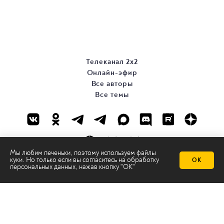
Телеканал 2х2
Онлайн-эфир
Все авторы
Все темы
Мы любим печеньки, поэтому используем файлы
куки. Но только если вы согласитесь на
обработку
ОК
персональных данных
, нажав кнопку "ОК"
© ООО «ТРК «2Х2», 2026
Правовая информация
Политика конфиденциальности
Сайт содержит рекомендательные технологии