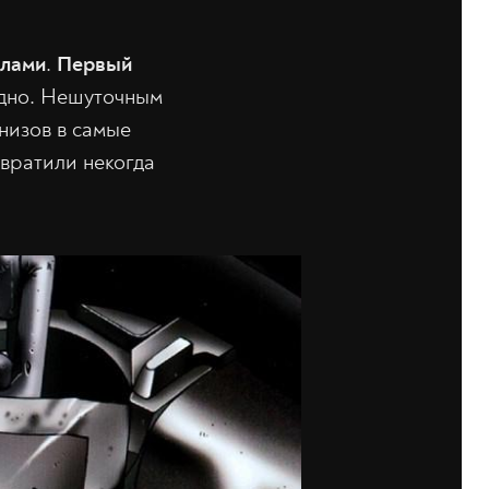
лами
.
Первый
годно. Нешуточным
низов в самые
евратили некогда