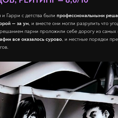
ОВ, РЕЙТИНГ — 8,6/10
 и Гарри с детства были
профессиональными реша
торой — за ум
, и вместе они могли разрулить что у
решанием парни проложили себе дорогу из самых 
афии все оказалось сурово
, и местные порядки пр
гов.