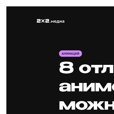
АНИМАЦИЯ
8 от
аним
можн