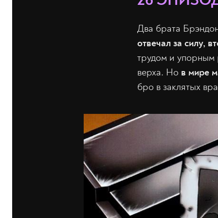
26 ЭПИЗОД
Два брата Брэндон
отвечал за силу, в
трудом и упорным 
верха. Но
в мире м
бро в заклятых вра