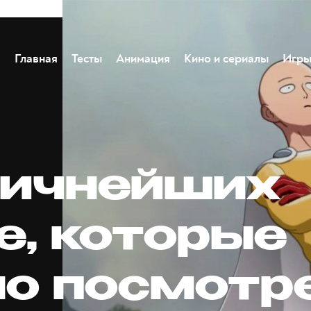
Главная
Тесты
Анимация
Кино и сериалы
Игр
личнейших
е, которые
о посмотр