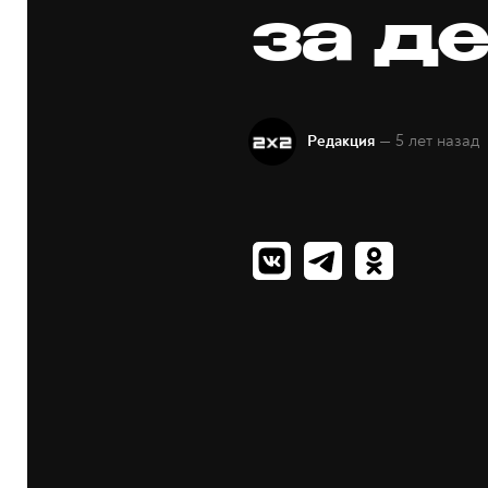
за д
— 5 лет назад
Редакция