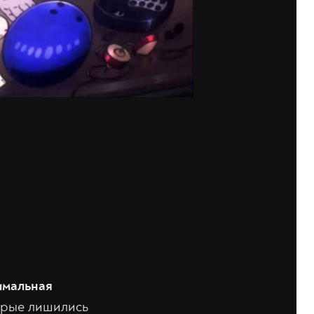
имальная
торые лишились