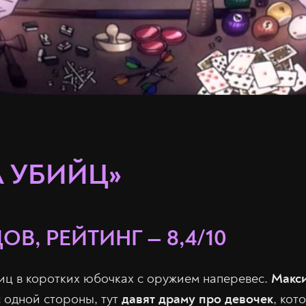
 УБИЙЦ»
ОВ, РЕЙТИНГ — 8,4/10
ц в коротких юбочках с оружием наперевес.
Макс
с одной стороны, тут
давят драму про девочек
, ко