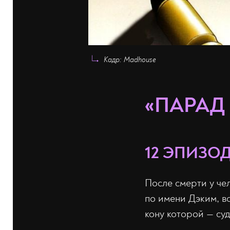
Кадр: Madhouse
«ПАРАД
12 ЭПИЗОД
После смерти у че
по имени Дэким, в
кону которой — су