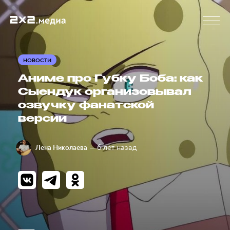
НОВОСТИ
Аниме про Губку Боба: как
Сыендук организовывал
озвучку фанатской
версии
— 6 лет назад
Лена Николаева