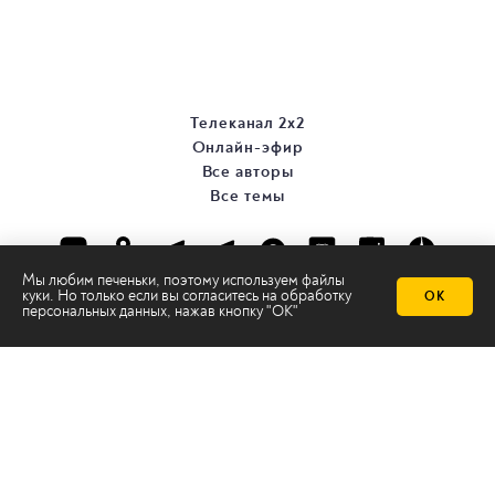
Телеканал 2х2
Онлайн-эфир
Все авторы
Все темы
Мы любим печеньки, поэтому используем файлы
куки. Но только если вы согласитесь на
обработку
ОК
персональных данных
, нажав кнопку "ОК"
© ООО «ТРК «2Х2», 2026
Правовая информация
Политика конфиденциальности
Сайт содержит рекомендательные технологии
Сделано на
Ghost