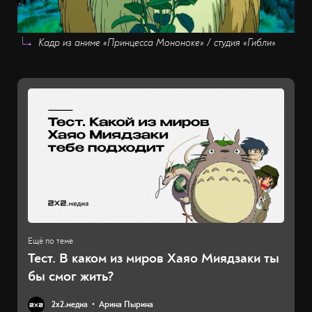
Кадр из аниме «Принцесса Мононоке» / студия «Гибли»
Тест. В каком из миров Хаяо Миядзаки ты
бы смог жить?
2х2.медиа
Арина Пырина