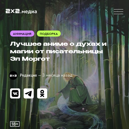
АНИМАЦИЯ
ПОДБОРКА
Лучшее аниме о духах и
магии от писательницы
Эл Моргот
— 3 месяца назад
Редакция