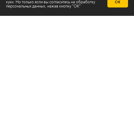
куки. Но только если вы согласитесь на
обработку
ОК
персональных данных
, нажав кнопку "ОК"
Телеканал 2х2
Онлайн-эфир
Все авторы
Все темы
© ООО «ТРК «2Х2», 2026
Правовая информация
Политика конфиденциальности
Сайт содержит рекомендательные технологии