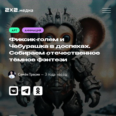
АРТ
АНИМАЦИЯ
Фиксик-голем и
Чебурашка в доспехах.
Собираем отечественное
тёмное фэнтези
— 3 года назад
Семён Трясин