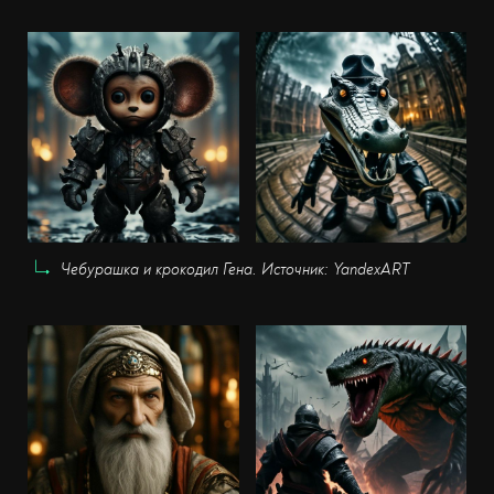
Чебурашка и крокодил Гена. Источник: YandexART