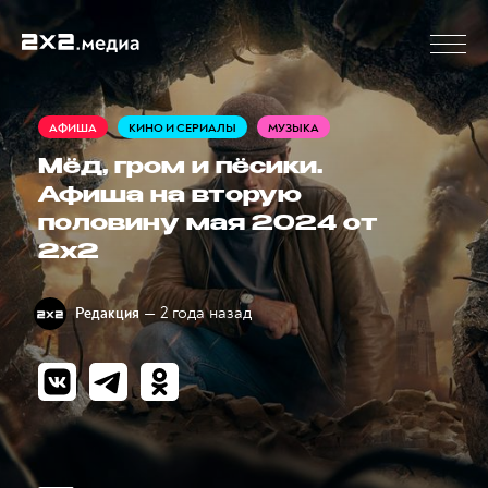
АФИША
КИНО И СЕРИАЛЫ
МУЗЫКА
Мёд, гром и пёсики.
Афиша на вторую
половину мая 2024 от
2x2
— 2 года назад
Редакция