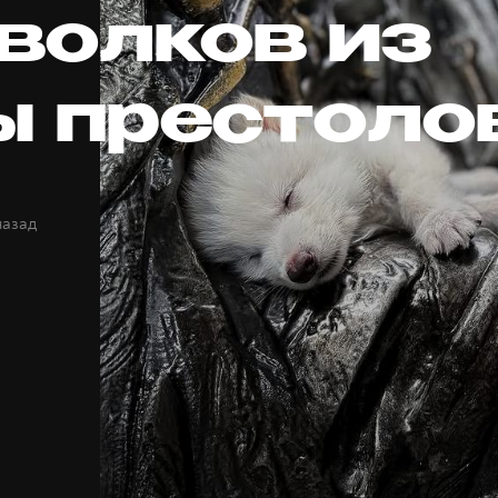
волков из
ы престоло
назад