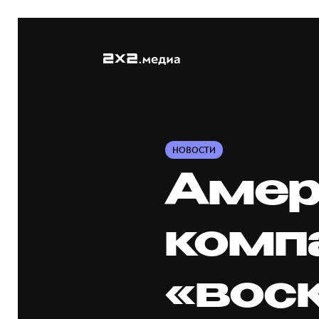
НОВОСТИ
Амер
комп
«вос