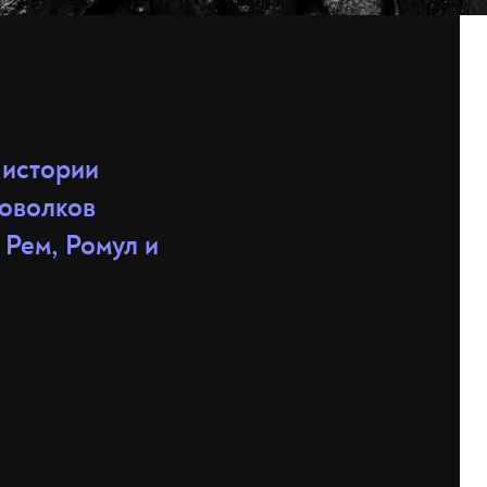
 истории
товолков
 Рем, Ромул и