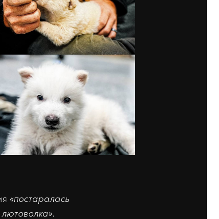
ия
«постаралась
и лютоволка»
.