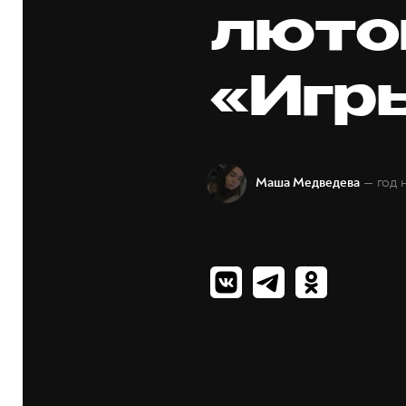
люто
«Игр
— год 
Маша Медведева