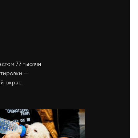
стом 72 тысячи
ектировки —
й окрас.