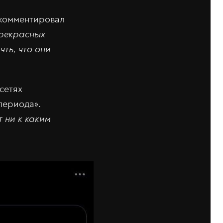
окомментировал
прекрасных
чть, что они
сетях
периода».
т ни к каким