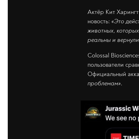
Актёр Кит Харингт
новость:
«Это дейс
животных, которых 
реальны и вернули
Colossal Bioscienc
пользователи сра
Официальный акка
проблемам»
.