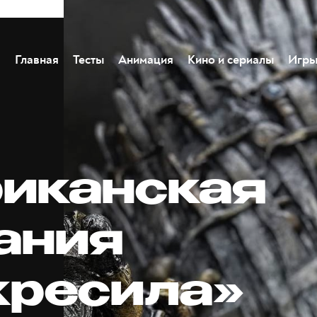
Главная
Тесты
Анимация
Кино и сериалы
Игр
иканская
ания
кресила»