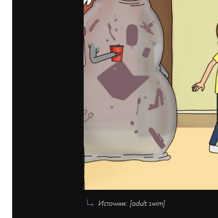
Источник: [adult swim]