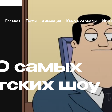
Главная
Тесты
Анимация
Кино и сериалы
Игр
10 самых
тских шоу