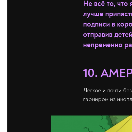
Не всё то, что
лучше припасти
подписи в коро
отправив дете
непременно ра
10. АМ
Легкое и почти бе
гарниром из инопл