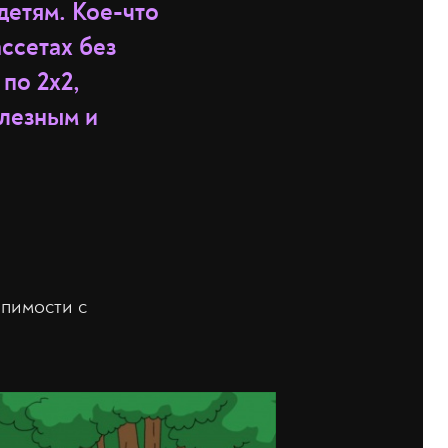
детям. Кое-что
ссетах без
по 2х2,
олезным и
рпимости с