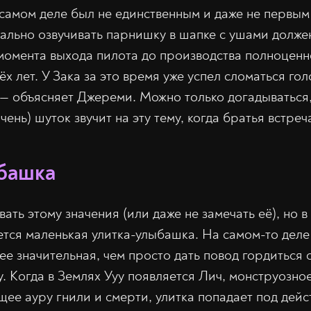
амом деле был не единственным и даже не первым
чально озвучивать парнишку в шапке с ушами должен
с момента выхода пилота до производства полноценн
 лет. У Зака за это время уже успел сломаться гол
 — объясняет Джереми. Можно только догадываться,
чень) шуток звучит на эту тему, когда братья встреч
башка
ать этому значения (или даже не замечать её), но 
ется маленькая улитка-улыбашка. На самом-то деле
е значительная, чем просто дать повод гордиться с
у. Когда в Землях Ууу появляется Лич, монструозно
щее ауру гнили и смерти, улитка попадает под дейс