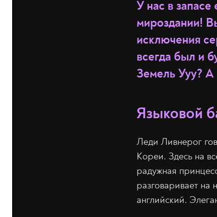
У нас в запас
мироздании! Вы
исключения се
всегда был и 
Земель Ууу? А 
Языковой б
Леди Ливнерог гов
Кореи. Здесь на в
радужная принцесс
разговаривает на н
английский. Элега