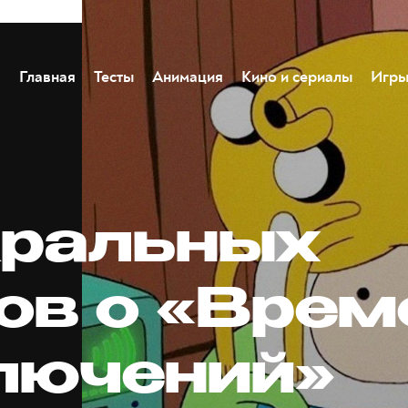
Главная
Тесты
Анимация
Кино и сериалы
Игр
кральных
ов о «Врем
лючений»