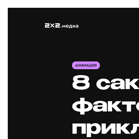
АНИМАЦИЯ
8 са
факт
прик