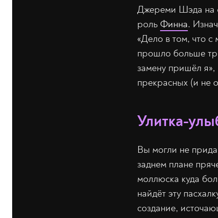
Джереми Шэда на с
роль
Финна
. Изна
«Дело в том, что 
прошло больше трёх
замену пришёл я»,
прекрасных (и не о
Улитка-улы
Вы могли не придав
заднем плане пряч
моллюска куда боле
найдёт эту пасхалк
создание, источаю