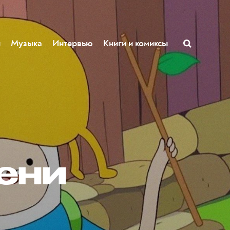
ы
Музыка
Интервью
Книги и комиксы
ени