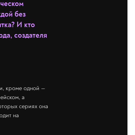
нческом
ждой без
тка? И кто
да, создателя
и, кроме одной —
ейском, а
которых сериях она
одит на