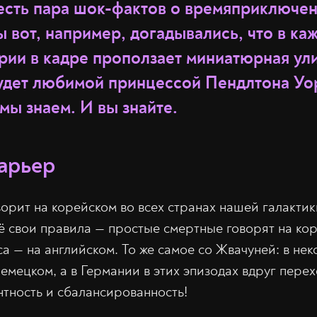
е есть пара шок-фактов о времяприключе
 вот, например, догадывались, что в ка
рии в кадре проползает миниатюрная ули
будет любимой принцессой Пендлтона Уор
мы знаем. И вы знайте.
арьер
орит на корейском во всех странах нашей галактик
сё свои правила — простые смертные говорят на кор
а — на английском. То же самое со Жвачуней: в не
емецком, а в Германии в этих эпизодах вдруг перех
нтность и сбалансированность!