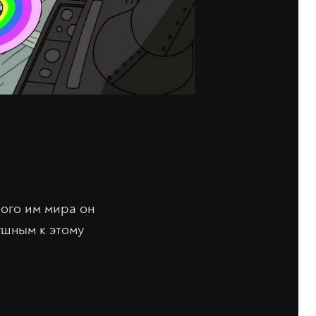
ного им мира он
ушным к этому