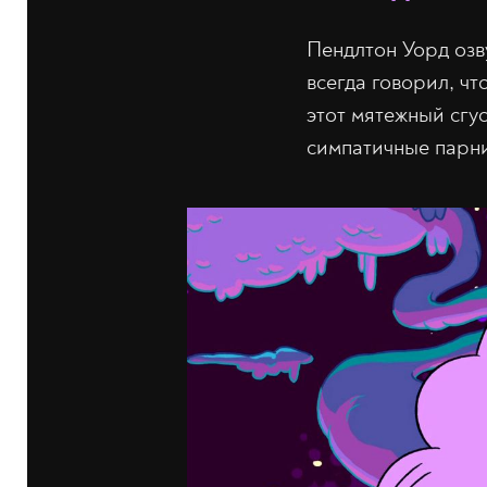
Пендлтон Уорд озв
всегда говорил, чт
этот мятежный сгус
симпатичные парни