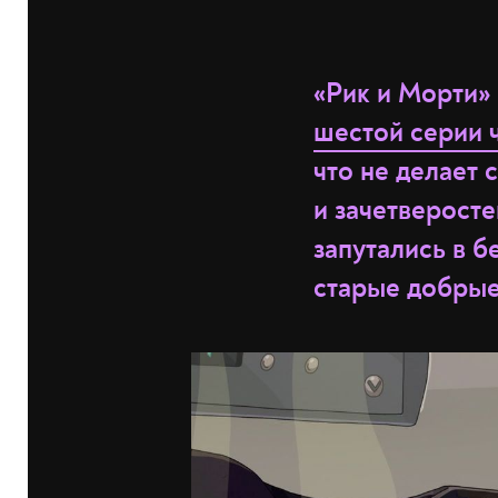
«Рик и Морти» 
шестой серии 
что не делает 
и зачетверосте
запутались в б
старые добрые 