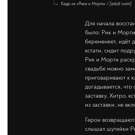
Кадр из «Рика и Морти» / [adult swim]
Для начала восста
было: Рик и Морти
беременеет, идёт 
кстати, сидит под
Рик и Морти раскр
свадьбе можно зам
приговаривают к к
догадывается, что
заставку. Хитро, к
из заставки, не вкл
Герои возвращаютс
слышал шутейки Рик