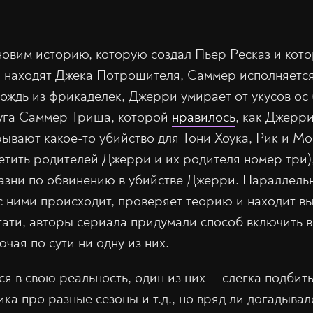
новим историю, которую создал Пьер Ресказ и кото
 находят Джека Потрошителя, Саммер исполняется
дождь из фрикаделек, Джерри умирает от укусов ос
руга Саммер Триша, которой
нравилось
, как Джерри
ывают какое-то убийство для Тони Хоука, Рик и Мо
етить родителей Джерри и их родителя номер три)
азни по обвинению в убийстве Джерри. Параллель
 с ними происходит, проверяет теорию и находит в
стати, авторы сериала придумали способ включить 
ючая по сути ни одну из них.
я в свою реальность, один из них — слегка подби
а про разные сезоны и т.д., но вряд ли догадывалс