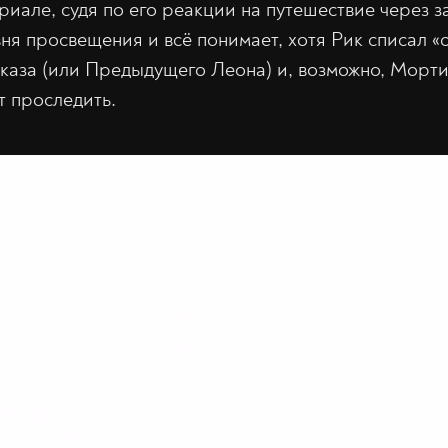
риале, судя по его реакции на путешествие через за
вня просвещения и всё понимает, хотя Рик списал «
каза (или Предыдущего Леона) и, возможно, Морти
т проследить.