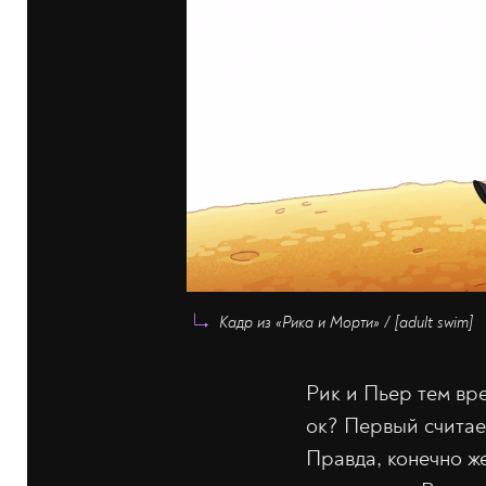
Кадр из «Рика и Морти» / [adult swim]
Рик и Пьер тем вр
ок? Первый считае
Правда, конечно ж