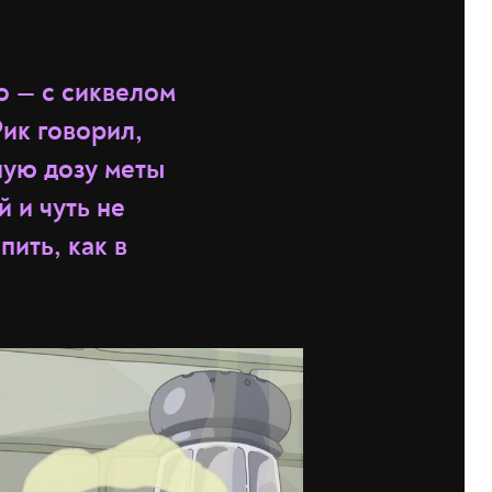
о — с сиквелом
Рик говорил,
ную дозу меты
 и чуть не
пить, как в