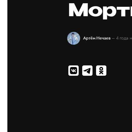
Морт
— 4 года 
Артём Нечаев