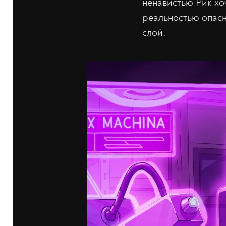
ненавистью Рик хоч
реальностью опасн
слой.