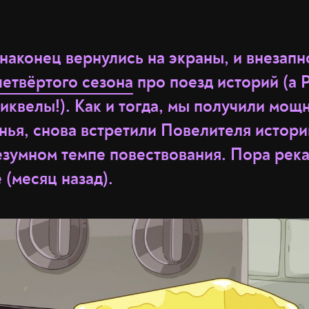
наконец вернулись на экраны, и внезапн
четвёртого сезона
про поезд историй (а 
сиквелы!). Как и тогда, мы получили мощ
нья, снова встретили Повелителя историй
езумном темпе повествования. Пора река
(месяц назад).