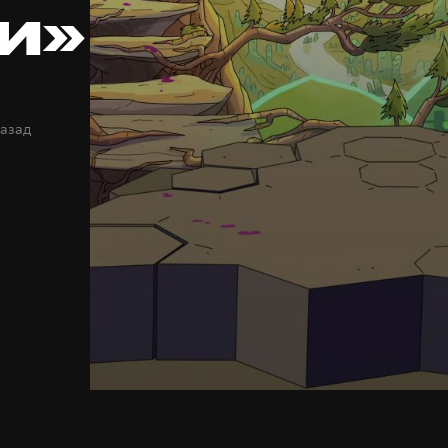
и»
назад