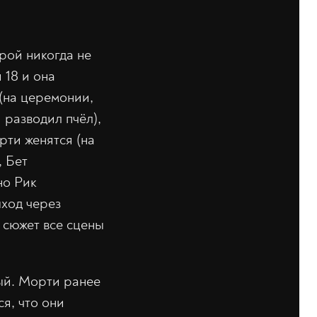
рой никогда не
 18 и она
 (на церемонии,
 разводил пчёл),
рти женятся (на
, Бет
но Рик
ыход через
в сюжет все сцены
тый. Морти ранее
я, что они