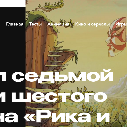
Главная
Тесты
Анимация
Кино и сериалы
Игр
п седьмой
и шестого
а «Рика и