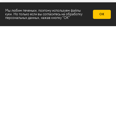
Мы любим печеньки, поэтому используем файлы
куки. Но только если вы согласитесь на
обработку
ОК
персональных данных
, нажав кнопку "ОК"