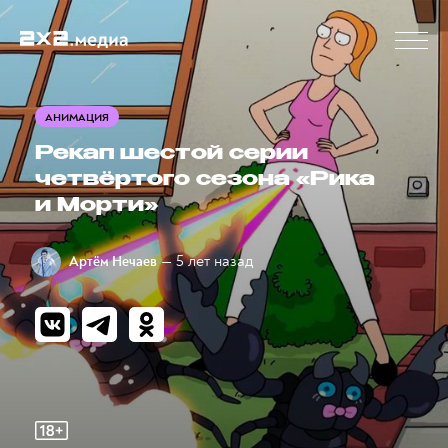
АНИМАЦИЯ
Рекап шестой серии
четвёртого сезона «Рика
и Морти»
— 5 лет назад
Артём Нечаев