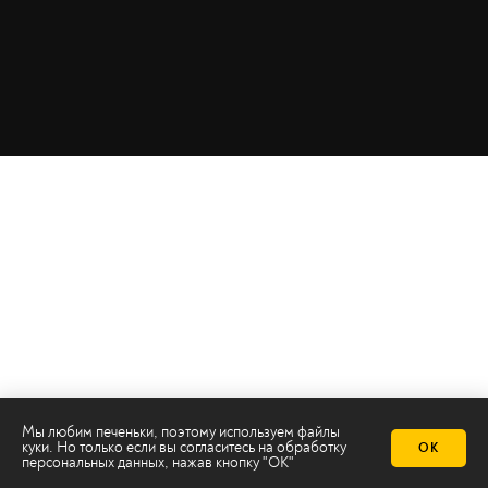
Мы любим печеньки, поэтому используем файлы
Телеканал 2х2
куки. Но только если вы согласитесь на
обработку
ОК
Онлайн-эфир
персональных данных
, нажав кнопку "ОК"
Все авторы