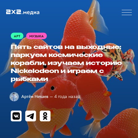
АРТ
МУЗЫКА
Пять сайтов на выходные:
паркуем космические
корабли, изучаем историю
Nickelodeon и играем с
рыбками
— 4 года назад
Артём Нечаев