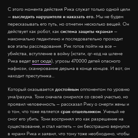
С этого момента действия Рика служат только одной цели
—
выследить нарушителя и наказать его.
Мы не будем
пересказывать его путь, но отметим несколько вещей. Он
действует как робот, как
система защиты «храма»
—
максимально педантично и последовательно проходит
все этапы расследования. Рик готов пойти на все —
убийства, вступление в войну (кстати, qr-код на шлеме
Рика ведет
вот сюда
), угрозы 470000 детей опасного
мафиози, сканирование дерьма в конце концов. И вот, он
находит преступника…
Который оказывается
достойным
оппонентом по уровню
ума/разума. Тони сначала смирился со своей участью, но
проявил человечность — рассказал Рику о смерти жены и
о том, что тоже является
срак-отшельником
. Ученый не
смог его убить. Тони воспринял это как разрешение на
существование, и стал наглеть — он бесстрашно вернулся
в «храм» Рика и заявил, что тому тоже необходимо, чтобы