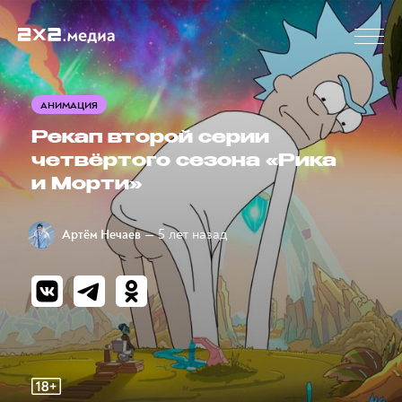
АНИМАЦИЯ
Рекап второй серии
четвёртого сезона «Рика
и Морти»
— 5 лет назад
Артём Нечаев