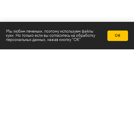
Мы любим печеньки, поэтому используем файлы
куки. Но только если вы согласитесь на
обработку
ОК
персональных данных
, нажав кнопку "ОК"
Телеканал 2х2
Онлайн-эфир
Все авторы