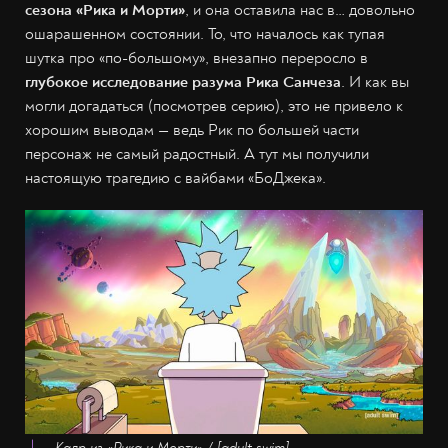
сезона «Рика и Морти»
, и она оставила нас в… довольно
ошарашенном состоянии. То, что началось как тупая
шутка про «по-большому», внезапно переросло в
глубокое исследование разума Рика Санчеза
. И как вы
могли догадаться (посмотрев серию), это не привело к
хорошим выводам — ведь Рик по большей части
персонаж не самый радостный. А тут мы получили
настоящую трагедию с вайбами «БоДжека».