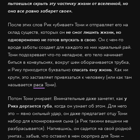
пытаешься скрыть эту частичку жизни от вселенной, но
она все равно заберет свое».
После этих слов Рик «убивает» Тони и отправляет его на
склад существ, которых он
не смог лишить жизни, но
одновременно не готов впускать в свою
. Он с чем-то
вроде заботы создает для каждого из них идеальный рай.
Тони подозревает что-то неладное, его тело начинает
биться в конвульсиях, вокруг шеи оборачивается трубка,
и Рику приходится буквально
спасать ему жизнь
. Как ни
крути, это заставляет привязаться к человеку (или как там
называется
раса
Тони).
Потом Тони умирает. Внимательные даже заметят, как
у
Рика дергается губа
, когда он узнает об этом. Для него
это — явно сильный удар, он даже предлагает отцу Тони
набор для клонирования сына (а Рик такими вещами не
разбрасывается). Напившись, он садится на свой родной
унитаз… забыв, что оставил в нем сюрприз для Тони —