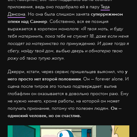
приложения, ведь оно подобрало ей в пару
Теда
Дэнсона
. Но она была слишком занята
суперрежимом
опеки над Саммер
. Собственно, вся ее позиция
выражается в коротком монологе:
«Я твоя мать, и буду
тебя материнить, пока тебе не стукнет 18, даже если меня
посадят за материнство по принуждению. И даже тогда я
сбегу, найду твой дом, выбью дверь и обматерю твою
рожу об твою тупую жопу».
Джерри, кстати, через сервис пришельцев выяснил, что
у
него просто нет второй половинки
. Он — forever alone. И
сцена после титров это только подтверждает: выпив
глобафлин он оказывается в довольно простом раю. Ему
не нужно ничего, кроме работы, на которой он может
получать признание, потому что полезен людям.
Он —
одинокий человек, но он счастлив.