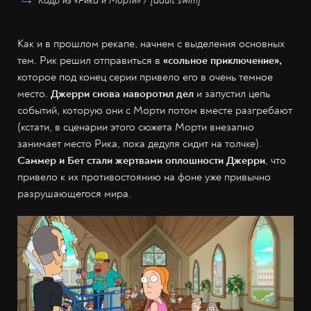
Кадр из «Рика и Морти» / [adult swim]
Как и в прошлом рекапе, начнем с выделения основных
тем. Рик решил отправиться в
«сольное приключение»,
которое под конец серии привело его в очень темное
место.
Джерри снова наворотил дел
и запустил цепь
событий, которую они с Морти потом вместе разгребают
(кстати, в сценарии этого сюжета Морти внезапно
занимает место Рика, пока дедуля сидит на толчке).
Саммер и Бет стали жертвами оплошности Джерри
, что
привело к их противостоянию на фоне уже привычно
разрушающегося мира.