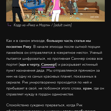
Кадр из «Рика и Морти» / [adult swim]
Как и в самом эпизоде,
большую часть статьи мы
посвятим Рику
. В начале эпизода после сытной порции
панкейков он отправляется в «секретное место». Ученый
пытается шифроваться, но противная Саммер снова все
портит (
иди к черту,
Саммер
!
) и раскрывает истинный
пункт назначения деда. Мы отправляемся прямиком за
ним на одну из самых красивых планет, показанных в
сериале. Рик
умиротворенно
проходится по ней и
прибывает в свой, не побоимся этого слова,
храм
, где он
справляет нужду в гордом одиночестве.
Спокойствию суждено прерваться, когда Рик